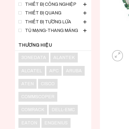
THIẾT BỊ CÔNG NGHIỆP
THIẾT BỊ QUANG
THIẾT BỊ TƯỜNG LỬA
TỦ MẠNG-THANG MÁNG
THƯƠNG HIỆU
3ONEDATA
ALANTEK
ALCATEL
APC
ARUBA
ATEN
CISCO
COMMSCOPER
COMRACK
DELL-EMC
EATON
ENGENIUS