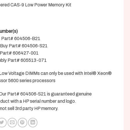
tered CAS-9 Low Power Memory Kit
umber(s)
n Part# 604506-B21
 Buy Part# 604506-S21
 Part# 606427-001
bly Part# 605513-071
Low Voltage DIMMs can only be used with Intel® Xeon®
sor 5600 series processors
Our Part# 604506-S21 is guaranteed genuine
duct with a HP serial number and logo.
not sell 3rd party HP memory.