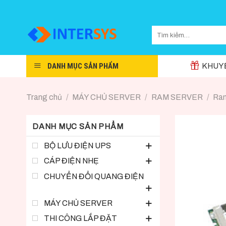
Skip
to
content
DANH MỤC SẢN PHẨM
KHUYẾ
Trang chủ
/
MÁY CHỦ SERVER
/
RAM SERVER
/
Ra
DANH MỤC SẢN PHẨM
BỘ LƯU ĐIỆN UPS
CÁP ĐIỆN NHẸ
CHUYỂN ĐỔI QUANG ĐIỆN
MÁY CHỦ SERVER
THI CÔNG LẮP ĐẶT