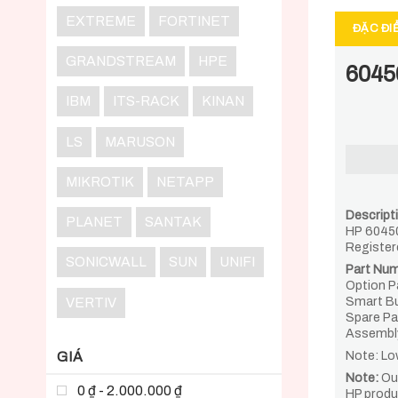
EXTREME
FORTINET
ĐẶC ĐI
GRANDSTREAM
HPE
6045
IBM
ITS-RACK
KINAN
LS
MARUSON
MIKROTIK
NETAPP
Descript
PLANET
SANTAK
HP 6045
Registe
SONICWALL
SUN
UNIFI
Part Num
Option 
VERTIV
Smart B
Spare P
Assembl
GIÁ
Note: Lo
Note:
Our
0 ₫ - 2.000.000 ₫
HP produ