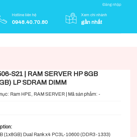
Đăng nhập
Hotline liên hệ
Xem chi nhánh
0948.40.70.80
gần nhất
506-S21 | RAM SERVER HP 8GB
8GB) LP SDRAM DIMM
mục:
Ram HPE
,
RAM SERVER
|
Mã sản phẩm:
-
ption:
B (1x8GB) Dual Rank x4 PC3L-10600 (DDR3-1333)