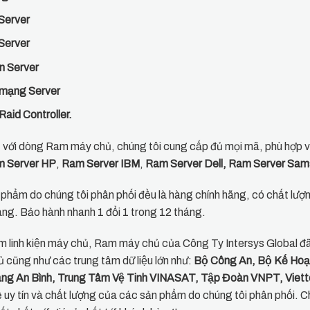
Server
Server
n Server
mạng Server
Raid Controller.
t với dòng Ram máy chủ, chúng tôi cung cấp đủ mọi mã, phù hợp vơ
 Server HP
,
Ram Server IBM
,
Ram Server Dell, Ram Server Sa
 phẩm do chúng tôi phân phối đều là hàng chính hãng, có chất l
̀ng. Bảo hành nhanh 1 đổi 1 trong 12 tháng.
m linh kiện máy chủ, Ram máy chủ của Công Ty Intersys Global đã 
ủ cũng như các trung tâm dữ liệu lớn như:
Bộ Công An, Bộ Kế Hoa
ng An Bình, Trung Tâm Vệ Tinh VINASAT, Tập Đoàn VNPT, Viet
̀ uy tín và chất lượng của các sản phẩm do chúng tôi phân phối. C