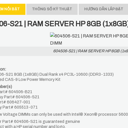
ỂM NỔI BẬT
THÔNG SỐ KỸ THUẬT
HƯỚNG DẪN LẮP ĐẶT
06-S21 | RAM SERVER HP 8GB (1x8G
604506-S21 | RAM SERVER HP 8GB (1
ion:
06-S21 8GB (1x8GB) Dual Rank x4 PC3L-10600 (DDR3-1333)
red CAS-9 Low Power Memory Kit
ber(s)
Part# 604506-B21
uy Part# 604506-S21
art# 606427-001
y Part# 605513-071
w Voltage DIMMs can only be used with Intel® Xeon® processor 5600
 Part# 604506-S21 is guaranteed genuine
ct with a HP serial number and logo.