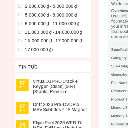
We do no
2.000.000 ₫ - 5.000.000 ₫
Overview
5.000.000 ₫ - 8.000.000 ₫
Use HPE 
foundatio
8.000.000 ₫ - 11.000.000 ₫
your inf
that cou
11.000.000 ₫ - 14.000.000 ₫
come wit
14.000.000 ₫ - 17.000.000 ₫
17.000.000 ₫+
Specificat
Category
Sub-Cate
TIN TỨC
Generatio
VirtualDJ PRO Crack +
07
Part Numb
Keygen [Clean] (x64)
Th8
[Stable] Premium
Products 
Product T
Drift 2026 Pre-DVDRip
07
Memory S
MKV Subtitles YTS Magnet
Th8
Memory T
Elijah Peel 2026 WEB-DL
06
Number of
MP4 .FullMov𝗂e Updated