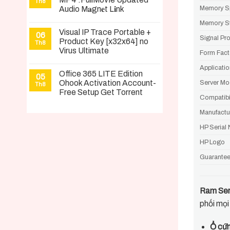
Th8
Audio M𝐚gn𝐞t L𝐢nk
Memory S
Memory S
Visual IP Trace Portable +
06
Signal Pr
Product Key [x32x64] no
Th8
Virus Ultimate
Form Fact
Applicati
Office 365 LITE Edition
05
Ohook Activation Account-
Server Mo
Th8
Free Setup Gеt Torrent
Compatibil
Manufactu
HP Serial
HP Logo
Guarante
Ram Ser
phối mọi
Ổ cư