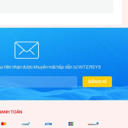
ầu tiên nhận được khuyến mãi hấp dẫn từ INTERSYS
HANH TOÁN