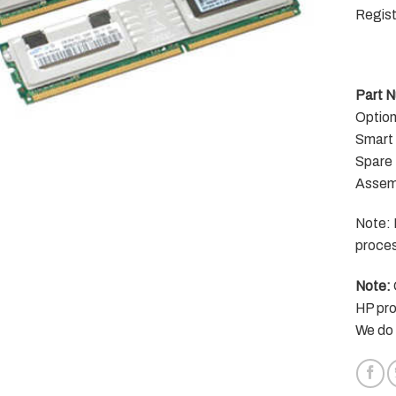
Regis
Part N
Optio
Smart
Spare
Assem
Note: 
proces
Note:
HP pro
We do 