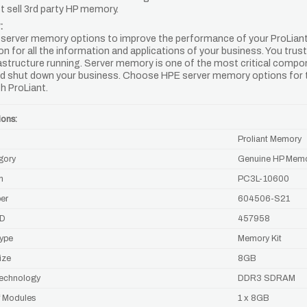
t sell 3rd party HP memory.
:
server memory options to improve the performance of your ProLiant se
n for all the information and applications of your business. You trust 
rastructure running. Server memory is one of the most critical compo
ld shut down your business. Choose HPE server memory options for the
h ProLiant.
ions:
Proliant Memory
gory
Genuine HP Mem
n
PC3L-10600
er
604506-S21
ID
457958
ype
Memory Kit
ize
8GB
echnology
DDR3 SDRAM
 Modules
1 x 8GB