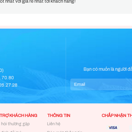
ốt nhất với giá rẻ nhất tới khách hàng!
Bạn có muốn là người đ
0)
0.70.80
.26.27.28
 TRỢ KHÁCH HÀNG
THÔNG TIN
CHẤP NHẬN T
 hỏi thường gặp
Liên hệ