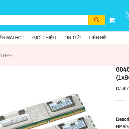
N MÃI HOT
GIỚI THIỆU
TIN TỨC
LIÊN HỆ
m HPE
604
(1x
Danh 
Descri
HP 8G