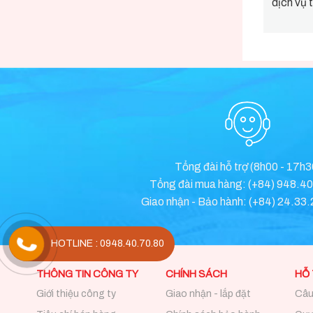
dịch vụ t
Tổng đài hỗ trợ (8h00 - 17h3
Tổng đài mua hàng: (+84) 948.4
Giao nhận - Bảo hành: (+84) 24.33
HOTLINE : 0948.40.70.80
THÔNG TIN CÔNG TY
CHÍNH SÁCH
HỖ
Giới thiệu công ty
Giao nhận - lắp đặt
Câu