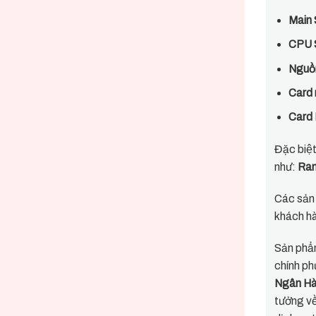
Main 
CPU 
Nguồ
Card 
Card 
Đặc biệ
như:
Ram
Các sản
khách ha
Sản phẩ
chính ph
Ngân Hà
tưởng vê