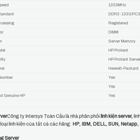
peed
1333MHz
tandard
DDR3-1333/PC3
ocessing
Registered
or
DIMM
on
Server Memory
del
HP Proliant
ity
HP Proliant Serve
rer
Hewlett-Packard
 Number
Yes
Yes
ed Genuine HP
Yes
ver
Công ty Intersys Toàn Cầu là nhà phân phối
linh kiện server
,
lin
 loại linh kiện của tất cả các hãng:
HP, IBM, DELL, SUN, Netapp
́ng Server