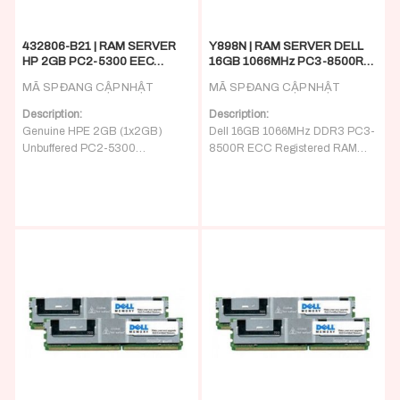
432806-B21 | RAM SERVER
Y898N | RAM SERVER DELL
HP 2GB PC2-5300 EEC
16GB 1066MHz PC3-8500R
SDRAM DIMM
Memory
MÃ SP ĐANG CẬP NHẬT
MÃ SP ĐANG CẬP NHẬT
Description:
Description:
Genuine HPE 2GB (1x2GB)
Dell 16GB 1066MHz DDR3 PC3-
Unbuffered PC2-5300
8500R ECC Registered RAM
666MHz ECC DIMM SDRAM
RDIMM Memory Module
Part Number(s
)
For Dell PowerEdge C1100
Module
(1x16GB)
Option Part# 432806-B21
C2100 C6100 C6105 C6145
Spare Part# 433935-001
C6220 M610 M610X M710
M710HD M910 M915 R410 R415
Part Number(s)
R510 R515 R610 R710 R715
Dell Part# Y898N
R720 R720XD R810 R910 T410
Servers