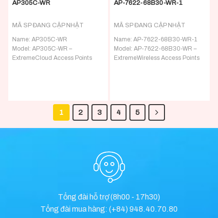
AP305C-WR
AP-7622-68B30-WR-1
MÃ SP ĐANG CẬP NHẬT
MÃ SP ĐANG CẬP NHẬT
Name:
AP305C-WR
Name:
AP-7622-68B30-WR-1
Model: AP305C-WR –
Model: AP-7622-68B30-WR –
ExtremeCloud Access Points
ExtremeWireless Access Points
Detail:
ExtremeCloud IQ: Indoor
Detail:
Extreme Networks
Wi-Fi 6 AP, 2×2 radios with Dual
(formerly Zebra / Motorola /
5GHz and 1x1GbE port.
Symbol), AP 7622, 802.11
Integrated light/power sensors
a/b/g/n/ac Dual 1×1 or Single
and BLE. AI/M
2×2 Band Radio
1
2
3
4
5
Tổng đài hỗ trợ (8h00 - 17h30)
Tổng đài mua hàng: (+84) 948.40.70.80