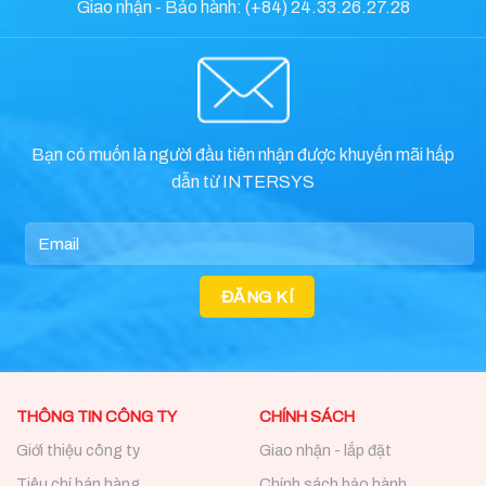
Giao nhận - Bảo hành: (+84) 24.33.26.27.28
Bạn có muốn là người đầu tiên nhận được khuyến mãi hấp
dẫn từ INTERSYS
THÔNG TIN CÔNG TY
CHÍNH SÁCH
Giới thiệu công ty
Giao nhận - lắp đặt
Tiêu chí bán hàng
Chính sách bảo hành