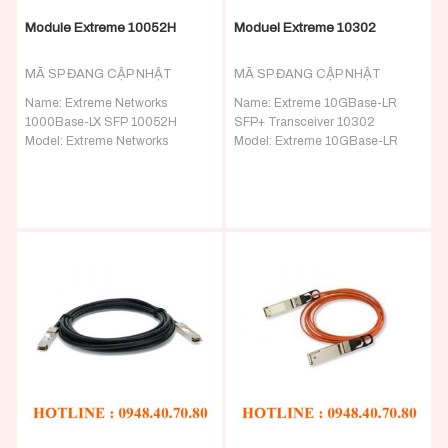
Module Extreme 10052H
Moduel Extreme 10302
MÃ SP ĐANG CẬP NHẬT
MÃ SP ĐANG CẬP NHẬT
Name:
Extreme Networks
Name:
Extreme 10GBase-LR
1000Base-LX SFP 10052H
SFP+ Transceiver 10302
Model: Extreme Networks
Model: Extreme 10GBase-LR
1000Base-LX SFP 10052H –
SFP+ Transceiver 10302 –
Extreme Networks Transceivers
Extreme Networks Transceivers
Detail:
Extreme Networks
Detail:
10GBase-LR SFP+
1000Base-LX SFP 1310nm 10km
Transceiver (SMF, 1310nm,
LC SM Transceiver
24/mo Sold
10km, LC, DOM)