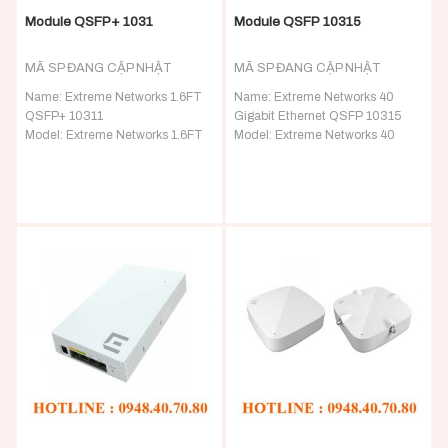
Module QSFP+ 1031
Module QSFP 10315
MÃ SP ĐANG CẬP NHẬT
MÃ SP ĐANG CẬP NHẬT
Name:
Extreme Networks 1.6FT
Name:
Extreme Networks 40
QSFP+ 10311
Gigabit Ethernet QSFP 10315
Model: Extreme Networks 1.6FT
Model: Extreme Networks 40
QSFP+ 10311 – Extreme
Gigabit Ethernet QSFP 10315 –
Networks Transceivers
Extreme Networks Transceivers
Detail:
EXTREME NETWORKS
Detail:
Extreme Networks 40
1.6FT QSFP+ PASSIVE COPPER
Gigabit Ethernet QSFP Plus
CABLE
30/mo Sold
Active Optical Cable