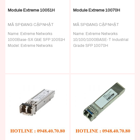
Module Extreme 10051H
Module Extreme 10070H
MÃ SP ĐANG CẬP NHẬT
MÃ SP ĐANG CẬP NHẬT
Name:
Extreme Networks
Name:
Extreme Networks
1000Base-SX GbE SFP 10051H
10/100/1000BASE-T Industrial
Model: Extreme Networks
Grade SFP 10070H
1000Base-SX GbE SFP 10051H
Model: Extreme Networks
– Extreme Networks Transceivers
10/100/1000BASE-T Industrial
Detail:
Extreme Networks
Grade SFP 10070H – Extreme
1000Base-SX GbE SFP 850nm
Networks Transceivers
Detail:
Extreme Networks
550m LC MM Transceiver
10/100/1000BASE-T Industrial
Grade SFP Module