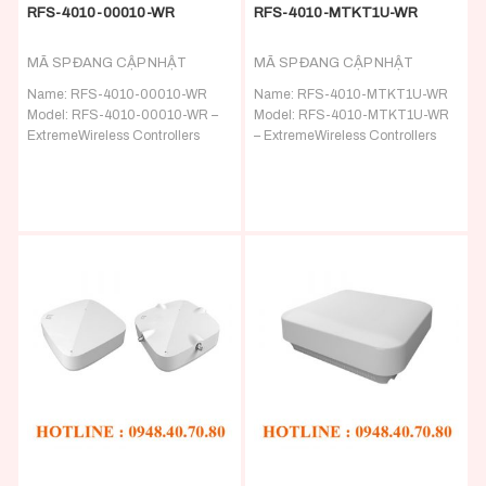
RFS-4010-00010-WR
RFS-4010-MTKT1U-WR
MÃ SP ĐANG CẬP NHẬT
MÃ SP ĐANG CẬP NHẬT
Name:
RFS-4010-00010-WR
Name:
RFS-4010-MTKT1U-WR
Model: RFS-4010-00010-WR –
Model: RFS-4010-MTKT1U-WR
ExtremeWireless Controllers
– ExtremeWireless Controllers
Detail:
ExtremeWireless WiNG
Detail:
ExtremeWireless WiNG
RFS 4000 Wireless Controller
RFS 4000 Wireless Controller 1
Appliance – 6 x 10/100/1000 and
RU mounting tray kit
1 x combo Gigabit SFP ports –
built in