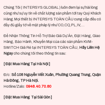
Chúng Tôi ( INTERSYS GLOBAL ) luôn đem lại sự hài lòng
cũng như sự uy tín về chất lượng sản phẩm tới tay Quý Khách
Hàng.Mọi thiết bị INTERSYS TOÀN CẦU cung cấp đều có
đầy đủ giấy tờ về mặt pháp lý như CO,CQ,PL,IV,…
Để Nhận Thông Tin Hỗ Trợ Báo Giá Dự Án, Đặt Hàng, Giao
Hàng, Bảo Hành, Khuyến Mại của các sản phẩm KVM-
SWITCH Giá Rẻ tại INTERSYS TOÀN CẦU,
Hãy Liên Hệ
Ngay
cho chúng tôi theo thông tin sau:
[ Đặt Mua Hàng Tại Hà Nội ]
Đ/c:
Số 108 Nguyễn Viết Xuân, Phường Quang Trung, Quận
Hà Đông, TP Hà Nội.
Hotline/Zalo:
0948.40.70.80
[ Đặt Mua Hàng Tại Sài Gòn ]