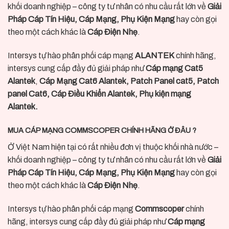
khối doanh nghiệp – công ty tư nhân có nhu cầu rất lớn về
Giải
Pháp Cáp Tín Hiệu, Cáp Mạng, Phụ Kiện Mạng
hay còn gọi
theo một cách khác là
Cáp Điện Nhẹ
.
Intersys tự hào phân phối cáp mạng
ALANTEK
chính hãng,
intersys cung cấp đầy đủ giải pháp như
Cáp mạng Cat5
Alantek
,
Cáp Mạng Cat6 Alantek,
Patch Panel cat5, Patch
panel Cat6, Cáp Điều Khiển Alantek, Phụ kiện mạng
Alantek.
MUA CÁP MẠNG COMMSCOPER CHÍNH HÃNG Ở ĐÂU ?
Ở Việt Nam hiện tại có rất nhiều đơn vị thuộc khối nhà nước –
khối doanh nghiệp – công ty tư nhân có nhu cầu rất lớn về
Giải
Pháp Cáp Tín Hiệu, Cáp Mạng, Phụ Kiện Mạng
hay còn gọi
theo một cách khác là
Cáp Điện Nhẹ
.
Intersys tự hào phân phối cáp mạng
Commscoper
chính
hãng, intersys cung cấp đầy đủ giải pháp như
Cáp mạng