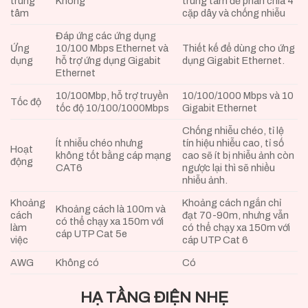
trung
Không
trung tâm để phân chia 4
tâm
cặp dây và chống nhiễu
Đáp ứng các ứng dụng
Ứng
10/100 Mbps Ethernet và
Thiết kế để dùng cho ứng
dụng
hỗ trợ ứng dụng Gigabit
dụng Gigabit Ethernet.
Ethernet
10/100Mbp, hỗ trợ truyền
10/100/1000 Mbps và 10
Tốc độ
tốc độ 10/100/1000Mbps
Gigabit Ethernet
Chống nhiễu chéo, tỉ lệ
Ít nhiễu chéo nhưng
tín hiệu nhiễu cao, tỉ số
Hoạt
không tốt bằng cáp mạng
cao sẽ ít bị nhiễu ảnh còn
động
CAT6
ngược lại thì sẽ nhiều
nhiễu ảnh.
Khoảng
Khoảng cách ngắn chỉ
Khoảng cách là 100m và
cách
đạt 70-90m, nhưng vẫn
có thể chạy xa 150m với
làm
có thể chạy xa 150m với
cáp UTP Cat 5e
việc
cáp UTP Cat 6
AWG
Không có
Có
HẠ TẦNG ĐIỆN NHẸ