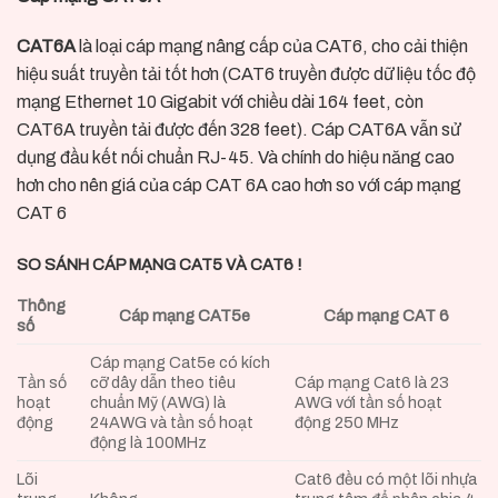
CAT6A
là loại cáp mạng nâng cấp của CAT6, cho cải thiện
hiệu suất truyền tải tốt hơn (CAT6 truyền được dữ liệu tốc độ
mạng Ethernet 10 Gigabit với chiều dài 164 feet, còn
CAT6A truyền tải được đến 328 feet). Cáp CAT6A vẫn sử
dụng đầu kết nối chuẩn RJ-45. Và chính do hiệu năng cao
hơn cho nên giá của cáp CAT 6A cao hơn so với cáp mạng
CAT 6
SO SÁNH CÁP MẠNG CAT5 VÀ CAT6 !
Thông
Cáp mạng CAT5e
Cáp mạng CAT 6
số
Cáp mạng Cat5e có kích
Tần số
cỡ dây dẫn theo tiêu
Cáp mạng Cat6 là 23
hoạt
chuẩn Mỹ (AWG) là
AWG với tần số hoạt
động
24AWG và tần số hoạt
động 250 MHz
động là 100MHz
Lõi
Cat6 đều có một lõi nhựa