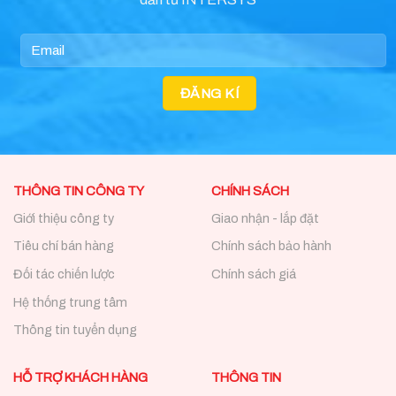
THÔNG TIN CÔNG TY
CHÍNH SÁCH
Giới thiệu công ty
Giao nhận - lắp đặt
Tiêu chí bán hàng
Chính sách bảo hành
Đối tác chiến lược
Chính sách giá
Hệ thống trung tâm
Thông tin tuyển dụng
HỖ TRỢ KHÁCH HÀNG
THÔNG TIN