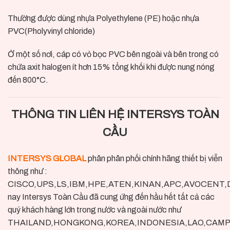
Thường được dùng nhựa Polyethylene (PE) hoặc nhựa
PVC(Pholyvinyl chloride)
Ở một số nơi, cáp có vỏ bọc PVC bên ngoài và bên trong có
chứa axit halogen ít hơn 15% tổng khối khi được nung nóng
đến 800°C.
THÔNG TIN LIÊN HỆ INTERSYS TOÀN
CẦU
INTERSYS GLOBAL
phân phân phối chính hãng thiết bị viễn
thông như :
CISCO,UPS,LS,IBM,HPE,ATEN,KINAN,APC,AVOCENT,DEL
nay Intersys Toàn Cầu đã cung ứng đến hầu hết tất cả các
quý khách hàng lớn trong nước và ngoài nước như
THAILAND,HONGKONG,KOREA,INDONESIA,LAO,CAMPUC