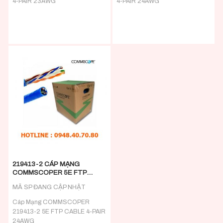
4-PAIR 23AWG
4-PAIR 24AWG
219413-2 CÁP MẠNG
COMMSCOPER 5E FTP
CABLE 4-PAIR 24AWG
MÃ SP ĐANG CẬP NHẬT
Cáp Mạng COMMSCOPER
219413-2 5E FTP CABLE 4-PAIR
24AWG