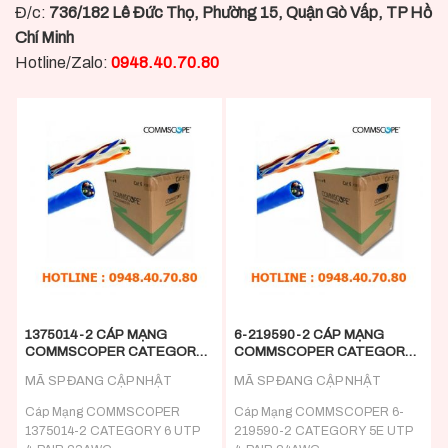
Đ/c:
736/182 Lê Đức Thọ, Phường 15, Quận Gò Vấp, TP Hồ
Chí Minh
Hotline/Zalo:
0948.40.70.80
1375014-2 CÁP MẠNG
6-219590-2 CÁP MẠNG
COMMSCOPER CATEGORY
COMMSCOPER CATEGORY
6 UTP 4-PAIR 23AWG
5E UTP 4-PAIR 24AWG
MÃ SP ĐANG CẬP NHẬT
MÃ SP ĐANG CẬP NHẬT
Cáp Mạng COMMSCOPER
Cáp Mạng COMMSCOPER 6-
1375014-2 CATEGORY 6 UTP
219590-2 CATEGORY 5E UTP