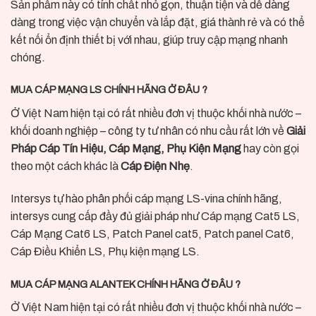
Sản phẩm này có tính chất nhỏ gọn, thuận tiện và dễ dàng
dàng trong việc vận chuyển và lắp đặt, giá thành rẻ và có thể
kết nối ổn định thiết bị với nhau, giúp truy cập mạng nhanh
chóng.
MUA CÁP MẠNG LS CHÍNH HÃNG Ở ĐÂU ?
Ở Việt Nam hiện tại có rất nhiều đơn vị thuộc khối nhà nước –
khối doanh nghiệp – công ty tư nhân có nhu cầu rất lớn về
Giải
Pháp Cáp Tín Hiệu, Cáp Mạng, Phụ Kiện Mạng
hay còn gọi
theo một cách khác là
Cáp Điện Nhẹ
.
Intersys tự hào phân phối cáp mạng LS-vina chính hãng,
intersys cung cấp đầy đủ giải pháp như Cáp mạng Cat5 LS,
Cáp Mạng Cat6 LS, Patch Panel cat5, Patch panel Cat6,
Cáp Điều Khiển LS, Phụ kiện mạng LS.
MUA CÁP MẠNG ALANTEK CHÍNH HÃNG Ở ĐÂU ?
Ở Việt Nam hiện tại có rất nhiều đơn vị thuộc khối nhà nước –