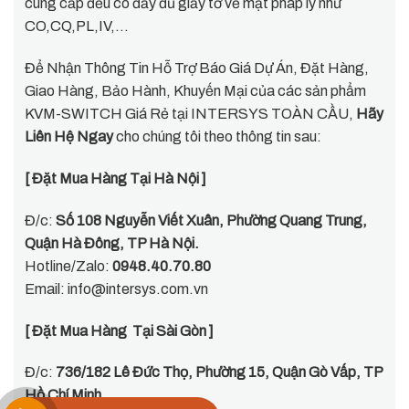
cung cấp đều có đầy đủ giấy tờ về mặt pháp lý như
CO,CQ,PL,IV,…
Để Nhận Thông Tin Hỗ Trợ Báo Giá Dự Án, Đặt Hàng,
Giao Hàng, Bảo Hành, Khuyến Mại của các sản phẩm
KVM-SWITCH Giá Rẻ tại INTERSYS TOÀN CẦU,
Hãy
Liên Hệ Ngay
cho chúng tôi theo thông tin sau:
[ Đặt Mua Hàng Tại Hà Nội ]
Đ/c:
Số 108 Nguyễn Viết Xuân, Phường Quang Trung,
Quận Hà Đông, TP Hà Nội.
Hotline/Zalo:
0948.40.70.80
Email:
info@intersys.com.vn
[ Đặt Mua Hàng Tại Sài Gòn ]
Đ/c:
736/182 Lê Đức Thọ, Phường 15, Quận Gò Vấp, TP
Hồ Chí Minh