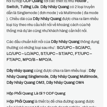
nối từ hộp
ODF Quang
tới các thiết bị như
Router ,
Switch, Tường Lửa
.
Dây Nhảy Quang
có 2 loại truyền
dẫn là Singlemode ( đơn mode ) và Multimode ( đa mode
). Chiều dài của
Dây Nhảy Quang
được chia ra làm nhiều
loại tùy theo nhu cầu kết nối về khoảng cách của hệ
thống mà dự án cũng như khách hàng cần kết nối.
Các đầu chuẩn kết nối của
Dây Nhảy Quang
thông dụng
thường có những loại sau như :
SC/UPC – SC/APC,
LC/UPC – LC/APC, ST/UPC – ST/APC, FT/UPC –
FT/APC, MPO/B – MPO/A.
Dây nhảy quang
cũng được chia ra làm nhiều loại :
Dây
Nhảy Quang Singlemode, Dây Nhảy Quang Multimode,
Dây Nhảy Quang OM3, Dây Nhảy Quang OM4
Hộp Phối Quang Là Gì ? ODF Quang
Hộp Phối Quang
là thiết bị để chia đường quang được