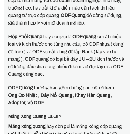
cấp từ nhà mạng tới các doanh doanh nghiệp, nhà máy,
trường học, hay bất kì địa điểm nào cần tách tín hiệu
quang từ trục cáp quang.
ODF Quang
dễ dàng sử dụng,
giá thành hợp lý với mới doanh nghiệp.
Hộp Phối Quang
hay còn gọi là
ODF quang
có rất nhiều
loại và kịch thước cho từng nhu cầu, có ODF nhựa ( dùng
để treo ) và ODF vỏ sắt dùng để lắp Rack ( lắp vào tủ
mạng ).
ODF quang
có loại bề dày 1U – 2U kích thước và
số lượng đầu chia càng nhiều đi kèm với đọ dày của ODF
Quang càng cao.
ODF Quang
thường bao gồm những phụ kiện đi kèm :
Ống Co Nhiệt , Dây Nối Quang, Khay Hàn Quang,
Adapter, Vỏ ODF
Măng Xông Quang Là Gì ?
Măng xông quang
hay còn gọi là măng xông cáp quang
một thiết bị viễn thông chuyên dụng được sử dụng để