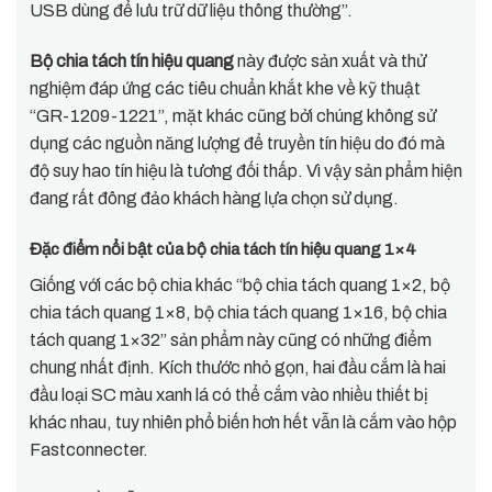
USB dùng để lưu trữ dữ liệu thông thường”.
Bộ chia tách tín hiệu quang
này được sản xuất và thử
nghiệm đáp ứng các tiêu chuẩn khắt khe về kỹ thuật
“GR-1209-1221”, mặt khác cũng bởi chúng không sử
dụng các nguồn năng lượng để truyền tín hiệu do đó mà
độ suy hao tín hiệu là tương đối thấp. Vì vậy sản phẩm hiện
đang rất đông đảo khách hàng lựa chọn sử dụng.
Đặc điểm nổi bật của bộ chia tách tín hiệu quang 1×4
Giống với các bộ chia khác “bộ chia tách quang 1×2, bộ
chia tách quang 1×8, bộ chia tách quang 1×16, bộ chia
tách quang 1×32” sản phẩm này cũng có những điểm
chung nhất định. Kích thước nhỏ gọn, hai đầu cắm là hai
đầu loại SC màu xanh lá có thể cắm vào nhiều thiết bị
khác nhau, tuy nhiên phổ biến hơn hết vẫn là cắm vào hộp
Fastconnecter.