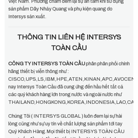
Việt Nam. Phương châm đem lại sự an tâm khi sử dụng
sản phẩm Dây Nhảy Quang và phụ kiện quang do
Intersys sản xuất.
THÔNG TIN LIÊN HỆ INTERSYS
TOÀN CẦU
CÔNG TY INTERSYS TOÀN CẦU
phân phân phối chính
hãng thiết bị viễn thông như :
CISCO,UPS,LS,IBM,HPE,ATEN,KINAN,APC,AVOCENT,D
nay Intersys Toàn Cầu đã cung ứng đến hầu hết tất cả
các quý khách hàng lớn trong nước và ngoài nước như
THAILAND,HONGKONG,KOREA,INDONESIA,LAO,CAMP
Chúng Tôi ( INTERSYS GLOBAL ) luôn đem lại sự hài
lòng cũng như sự uy tín về chất lượng sản phẩm tới tay
Quý Khách Hàng.Mọi thiết bị INTERSYS TOÀN CẦU