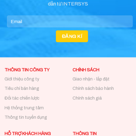
dẫn từ INTERSYS
THÔNG TIN CÔNG TY
CHÍNH SÁCH
Giới thiệu công ty
Giao nhận - lắp đặt
Tiêu chí bán hàng
Chính sách bảo hành
Đối tác chiến lược
Chính sách giá
Hệ thống trung tâm
Thông tin tuyển dụng
HỖ TRỢ KHÁCH HÀNG
THÔNG TIN