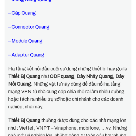
–
Cáp Quang
–
Connector Quang
–
Module Quang
–
Adapter Quang
Hạ tầng kết nối đầu cuối sử dụng những thiết bị hay gọi là
Thiết Bị Quang
như
ODF quang
,
Dây Nhảy Quang, Dây
Nối Quang
. Những vật tư này dùng để đấu nối hạ tầng
mạng VPN từ nhà cung cấp chia nhỏ ra làm nhiều đường
hoặc tách ra nhiều trụ sở hoặc chi nhánh cho các doanh
nghiệp, nhà máy.
Thiết Bị Quang
thường được dùng cho các nhà mạng lớn
như : Viettel , VNPT – Vinaphone, mobifone, …vv. Nhưng
nhà máy xí nghiệp lớn, những công ty toàn cầu hay nhưng