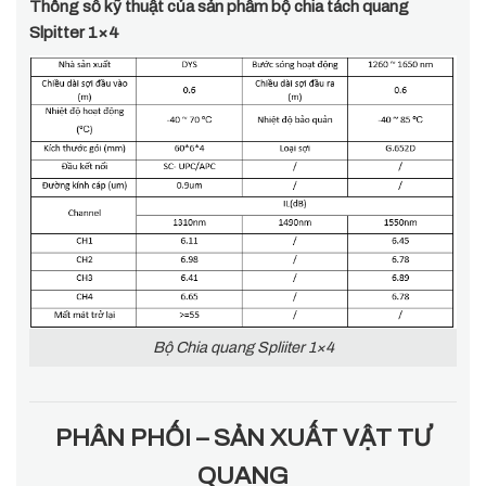
Thông số kỹ thuật của sản phẩm bộ chia tách quang
Slpitter 1×4
Bộ Chia quang Spliiter 1×4
PHÂN PHỐI – SẢN XUẤT VẬT TƯ
QUANG