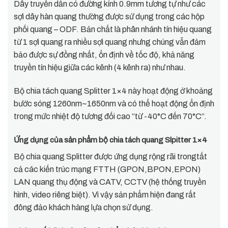
Dây truyền dẫn có đường kính 0.9mm tương tự như các
sợi dây hàn quang thường được sử dụng trong các hộp
phối quang – ODF. Bản chất là phân nhánh tín hiệu quang
từ 1 sợi quang ra nhiều sợi quang nhưng chúng vẫn đảm
bảo được sự đồng nhất, ổn định về tốc độ, khả năng
truyền tín hiệu giữa các kênh (4 kênh ra) như nhau.
Bộ chia tách quang Splitter 1×4 này hoạt động ở khoảng
bước sóng 1260nm~1650nm và có thể hoạt động ổn định
trong mức nhiệt độ tương đối cao “từ -40°C đến 70°C”.
Ứng dụng của sản phẩm bộ chia tách quang Slpitter 1×4
Bộ chia quang Splitter được ứng dụng rộng rãi trongtất
cả các kiến trúc mạng FTTH (GPON,BPON,EPON)
LAN quang thụ động và CATV, CCTV (hệ thống truyền
hình, video riêng biệt). Vì vậy sản phẩm hiện đang rất
đông đảo khách hàng lựa chọn sử dụng.