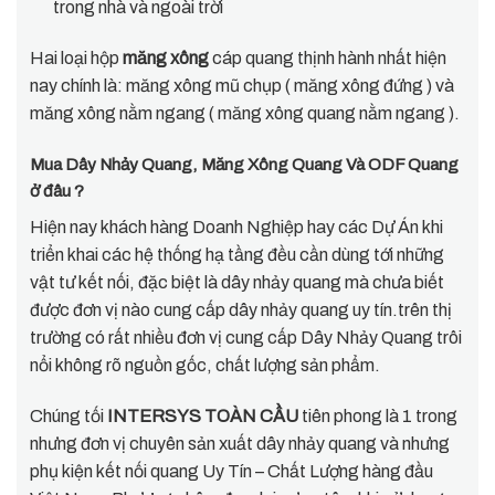
trong nhà và ngoài trời
Hai loại hộp
măng xông
cáp quang thịnh hành nhất hiện
nay chính là: măng xông mũ chụp ( măng xông đứng ) và
măng xông nằm ngang ( măng xông quang nằm ngang ).
Mua Dây Nhảy Quang, Măng Xông Quang Và ODF Quang
ở đâu ?
Hiện nay khách hàng Doanh Nghiệp hay các Dự Án khi
triển khai các hệ thống hạ tầng đều cần dùng tới những
vật tư kết nối, đặc biệt là dây nhảy quang mà chưa biết
được đơn vị nào cung cấp dây nhảy quang uy tín.trên thị
trường có rất nhiều đơn vị cung cấp Dây Nhảy Quang trôi
nổi không rõ nguồn gốc, chất lượng sản phẩm.
Chúng tối
INTERSYS TOÀN CẦU
tiên phong là 1 trong
nhưng đơn vị chuyên sản xuất dây nhảy quang và nhưng
phụ kiện kết nối quang Uy Tín – Chất Lượng hàng đầu