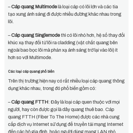
–
Cáp quang Multimode
là loại cáp có lõi lớn và các tia
tạo xung ánh sáng đi được nhiều đường khác nhau trong
lõi.
–
Cáp quang Singlemode
thì có lõi nhỏ hơn, hệ số thay đổi
khúc xạ thay đổi từ lõi ra cladding (vật chất quang bên
ngoài bao bọc lõi mà phản xạ ánh sáng trở lại vào lõi) ít
hơn so với Multimode.
Các loại cáp quang phổ biến
Trên thị trường hiện nay có rất nhiều loại cáp quang thông
dụng khác nhau, trong đó phổ biến gồm có:
–
Cáp quang FTTH
: Đây là loại cáp quen thuộc với mọi
người, hay còn được gọi là dây quang thuê bao. Cáp
quang FTTH (Fiber To The Home) được các nhà cung
cấp dịch vụ Internet sử dụng để truyền tải mạng Internet
đến các hộ gia đình, hoặc người dùng mạng LAN nhỏ.