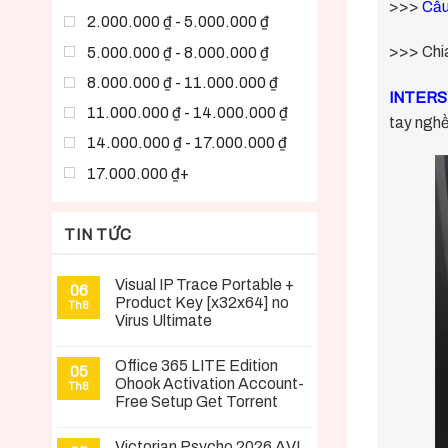
>>>
Cấu
2.000.000 ₫ - 5.000.000 ₫
>>> Chi
5.000.000 ₫ - 8.000.000 ₫
8.000.000 ₫ - 11.000.000 ₫
INTER
11.000.000 ₫ - 14.000.000 ₫
tay nghề
14.000.000 ₫ - 17.000.000 ₫
17.000.000 ₫+
TIN TỨC
Visual IP Trace Portable +
06
Product Key [x32x64] no
Th8
Virus Ultimate
Office 365 LITE Edition
05
Ohook Activation Account-
Th8
Free Setup Gеt Torrent
Victorian Psycho 2026 AVI