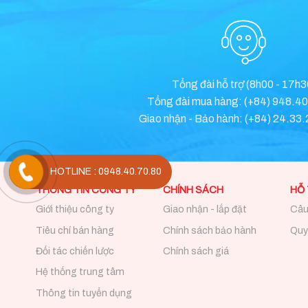
Tổng đài hỗ trợ (8h00 - 17h3
Tổng đài mua hàng: (+84) 948.4
Giao nhận - Bảo hành: (+84) 24.33
HOTLINE : 0948.40.70.80
THÔNG TIN CÔNG TY
CHÍNH SÁCH
HỖ
Giới thiệu công ty
Giao nhận - lắp đặt
Câu
Tiêu chí bán hàng
Chính sách bảo hành
Quy 
Đối tác chiến lược
Chính sách giá
Hệ thống trung tâm
Thông tin tuyển dụng