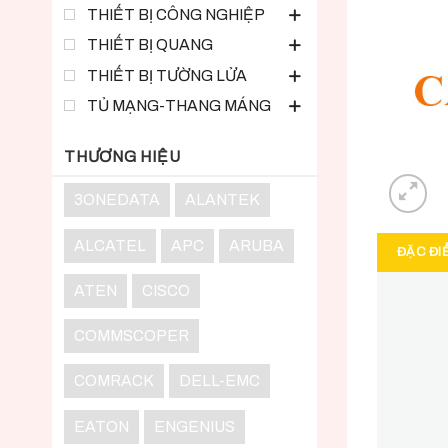
THIẾT BỊ CÔNG NGHIỆP
THIẾT BỊ QUANG
THIẾT BỊ TƯỜNG LỬA
TỦ MẠNG-THANG MÁNG
THƯƠNG HIỆU
3ONEDATA
ALANTEK
ALCATEL
APC
ARUBA
ĐẶC ĐI
ATEN
CISCO
COMMSCOPER
COMRACK
DELL-EMC
EATON
ENGENIUS