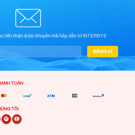
ầu tiên nhận được khuyến mãi hấp dẫn từ INTERSYS
HANH TOÁN
HÚNG TÔI