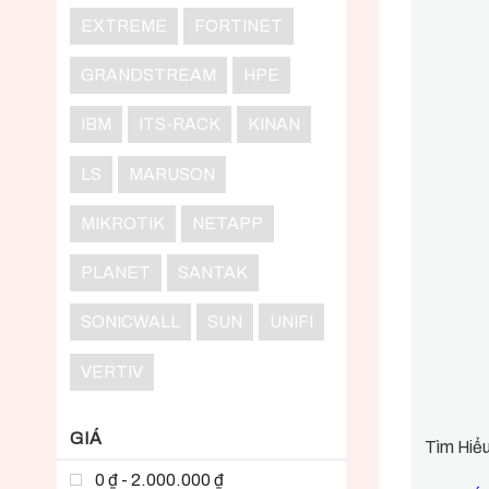
EXTREME
FORTINET
GRANDSTREAM
HPE
IBM
ITS-RACK
KINAN
LS
MARUSON
MIKROTIK
NETAPP
PLANET
SANTAK
SONICWALL
SUN
UNIFI
VERTIV
GIÁ
Tìm Hiể
0 ₫ - 2.000.000 ₫