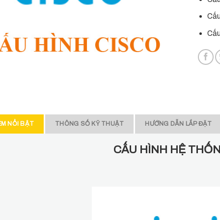
Cấu
Cấu
ỂM NỔI BẬT
THÔNG SỐ KỸ THUẬT
HƯỚNG DẪN LẮP ĐẶT
CẤU HÌNH HỆ THỐN