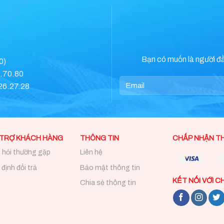
Bạn có muốn là người đ
0)
0.70.80
.26.27.28
 TRỢ KHÁCH HÀNG
THÔNG TIN
CHẤP NHẬN T
 hỏi thường gặp
Liên hệ
định đổi trả
Bảo mật thông tin
KẾT NỐI VỚI C
Chia sẻ thông tin