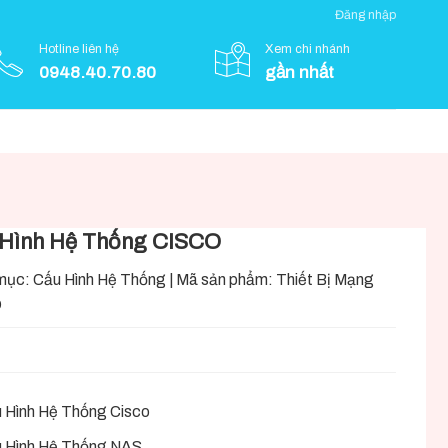
Đăng nhập
Hotline liên hệ
Xem chi nhánh
0948.40.70.80
gần nhất
Hình Hệ Thống CISCO
mục:
Cấu Hình Hệ Thống
|
Mã sản phẩm:
Thiết Bị Mạng
O
 Hình Hệ Thống Cisco
 Hình Hệ Thống NAS