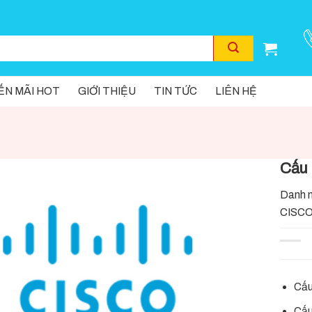
N MÃI HOT
GIỚI THIỆU
TIN TỨC
LIÊN HỆ
Cấu 
Danh 
CISC
Cấu
Cấu