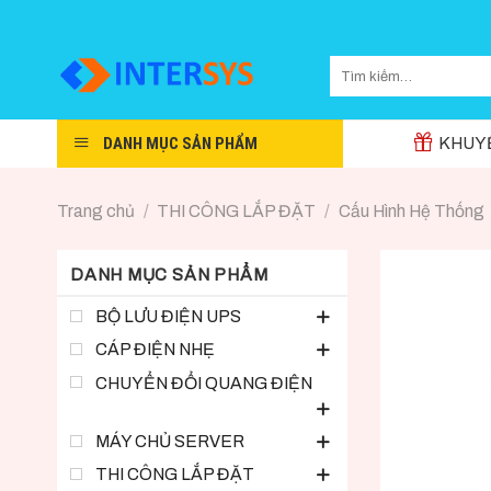
Skip
to
content
DANH MỤC SẢN PHẨM
KHUYẾ
Trang chủ
/
THI CÔNG LẮP ĐẶT
/
Cấu Hình Hệ Thống
DANH MỤC SẢN PHẨM
BỘ LƯU ĐIỆN UPS
CÁP ĐIỆN NHẸ
CHUYỂN ĐỔI QUANG ĐIỆN
MÁY CHỦ SERVER
THI CÔNG LẮP ĐẶT