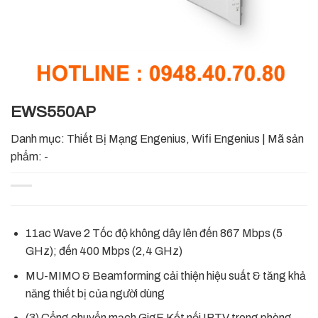
EWS550AP
Danh mục:
Thiết Bị Mạng Engenius
,
Wifi Engenius
|
Mã sản
phẩm:
-
11ac Wave 2 Tốc độ không dây lên đến 867 Mbps (5
GHz); đến 400 Mbps (2,4 GHz)
MU-MIMO & Beamforming cải thiện hiệu suất & tăng khả
năng thiết bị của người dùng
(3) Cổng chuyển mạch GigE Kết nối IPTV trong phòng,