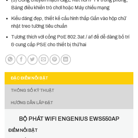
Bảng điều khiển trò chơi hoặc Máy chiếu mạng
Kiểu dáng đẹp, thiết kế cấu hình thấp Gắn vào hộp chữ
nhật treo tường tiêu chuẩn
Tương thích với cổng PoE 802.3at / af để dễ dàng bố trí
& cung cấp PSE cho thiết bị thứ hai
ĐẶC ĐIỂM NỔI BẬT
THÔNG SỐ KỸ THUẬT
HƯỚNG DẪN LẮP ĐẶT
BỘ PHÁT WIFI ENGENIUS EWS550AP
ĐIỂM NỔI BẬT