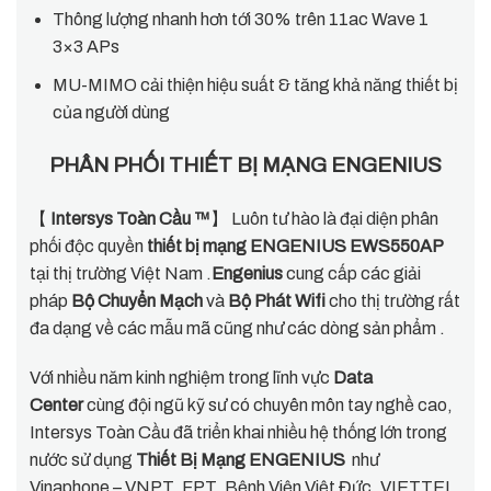
Thông lượng nhanh hơn tới 30% trên 11ac Wave 1
3×3 APs
MU-MIMO cải thiện hiệu suất & tăng khả năng thiết bị
của người dùng
PHÂN PHỐI THIẾT BỊ MẠNG ENGENIUS
【
Intersys Toàn Cầu ™
】 Luôn tư hào là đại diện phân
phối độc quyền
thiết bị mạng ENGENIUS EWS550AP
tại thị trường Việt Nam .
Engenius
cung cấp các giải
pháp
Bộ Chuyển Mạch
và
Bộ Phát Wifi
cho thị trường rất
đa dạng về các mẫu mã cũng như các dòng sản phẩm .
Với nhiều năm kinh nghiệm trong lĩnh vực
Data
Center
cùng đội ngũ kỹ sư có chuyên môn tay nghề cao,
Intersys Toàn Cầu đã triển khai nhiều hệ thống lớn trong
nước sử dụng
Thiết Bị Mạng ENGENIUS
như
Vinaphone – VNPT, FPT, Bệnh Viện Việt Đức, VIETTEL,