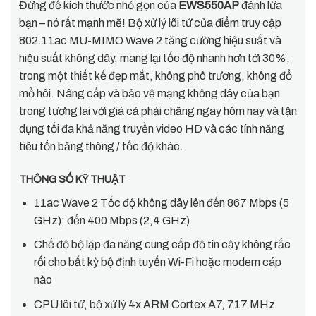
Đừng để kích thước nhỏ gọn của
EWS550AP
đánh lừa
bạn – nó rất mạnh mẽ! Bộ xử lý lõi tứ của điểm truy cập
802.11ac MU-MIMO Wave 2 tăng cường hiệu suất và
hiệu suất không dây, mang lại tốc độ nhanh hơn tới 30%,
trong một thiết kế đẹp mắt, không phô trương, không đổ
mồ hôi. Nâng cấp và bảo vệ mạng không dây của bạn
trong tương lai với giá cả phải chăng ngay hôm nay và tận
dụng tối đa khả năng truyền video HD và các tính năng
tiêu tốn băng thông / tốc độ khác.
THÔNG SỐ KỸ THUẬT
11ac Wave 2 Tốc độ không dây lên đến 867 Mbps (5
GHz); đến 400 Mbps (2,4 GHz)
Chế độ bộ lặp đa năng cung cấp độ tin cậy không rắc
rối cho bất kỳ bộ định tuyến Wi-Fi hoặc modem cáp
nào
CPU lõi tứ, bộ xử lý 4x ARM Cortex A7, 717 MHz