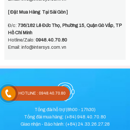
[ Đặt Mua Hàng Tại Sài Gòn ]
Đ/c:
736/182 Lê Đức Thọ, Phường 15, Quận Gò Vấp, TP
Hồ Chí Minh
Hotline/Zalo:
0948.40.70.80
Email:
info@intersys.com.vn
HOTLINE : 0948.40.70.80
Tổng đài hỗ trợ (8h00 - 17h30)
Tổng đài mua hàng: (+84) 948.40.70.80
Giao nhận - Bảo hành: (+84) 24.33.26.27.28