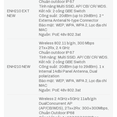
Chuẩn outdoor IP 67
Tính năng Multi SSID, AP/ CB/ CR/ WDS.
ENH210 EXT
Kết nối: 2 cổng GBE Switch
NEW
Công suất: 20dBm (up to 29dBm). 2 *
Externa Antenal N-type Connector
Bảo mật: WEP, WPA, WPA 2, Lọc địa chỉ
MAC
Nguồn: PoE 48v 802.3at
Wireless 802.11 b/g/n, 300 Mbps
2Tx+2Rx, 2.4 GHz
Chuẩn outdoor IP 67
Tính năng: Multi SSID. AP/ CB/ CR/ WDS.
Kết nối: 2 cổng GBE Switch
ENH210 NEW
Công suất: 20dBm (up to 29dBm). 1 x
Internal 14dbi Panel Antenna, Dual
polarization
Bảo mật: WEP, WPA, WPA 2, Lọc địa chỉ
MAC
Nguồn: PoE 48v 802.3at
Wireless 2.4GHz+5GHz 11a/b/g/n
DualConcurrent AP
(AP/CB/WDS), 2Tx+2Rx: 300+300Mbps,
Chuẩn Outdoor IP68