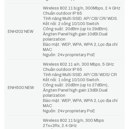
Wireless 802.11 b/g/n, 300Mbps, 2.4 GHz
Chuẩn outdoor IP 65
Tính năng Multi SSID. AP/ CB/ CR/ WDS.
Kết nối: 2 cổng 10/100 Switch
Công suất: 20dBm (up to 29dBm).
ENH202 NEW
Ăngten Panel high gain 10dBi Dual
polarization
Bảo mật: WEP, WPA, WPA 2, Lọc địa chỉ
MAC
Nguồn: 24v proprietary PoE
Wireless 802.11 a/n, 300 Mbps, 5 GHz
Chuẩn outdoor IP 65
Tính năng Multi SSID. AP/ CB/ WDS/ CR
Kết nối: 1 cổng 10/100 Switch.
Công suất: 20dBm (up to 27dBm),
ENH500 NEW
Ăngten Panel high gain 13dBi Dual
polarization
Bảo mật: WEP, WPA, WPA 2, Lọc địa chỉ
MAC
Nguồn: 24v proprietary PoE
Wireless 802.11 b/g/n, 300 Mbps
2Tx+2Rx, 2.4 GHz