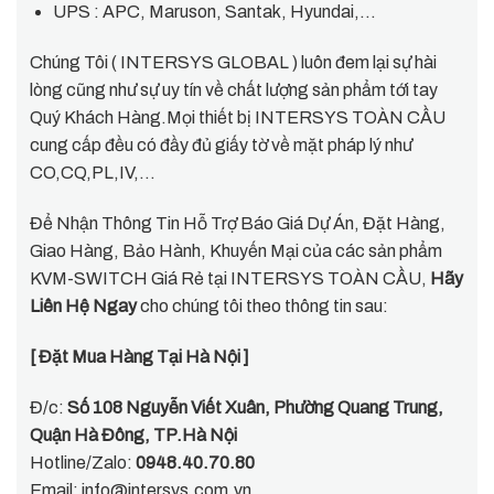
UPS : APC, Maruson, Santak, Hyundai,…
Chúng Tôi ( INTERSYS GLOBAL ) luôn đem lại sự hài
lòng cũng như sự uy tín về chất lượng sản phẩm tới tay
Quý Khách Hàng.Mọi thiết bị INTERSYS TOÀN CẦU
cung cấp đều có đầy đủ giấy tờ về mặt pháp lý như
CO,CQ,PL,IV,…
Để Nhận Thông Tin Hỗ Trợ Báo Giá Dự Án, Đặt Hàng,
Giao Hàng, Bảo Hành, Khuyến Mại của các sản phẩm
KVM-SWITCH Giá Rẻ tại INTERSYS TOÀN CẦU,
Hãy
Liên Hệ Ngay
cho chúng tôi theo thông tin sau:
[ Đặt Mua Hàng Tại Hà Nội ]
Đ/c:
Số 108 Nguyễn Viết Xuân, Phường Quang Trung,
Quận Hà Đông, TP.Hà Nội
Hotline/Zalo:
0948.40.70.80
Email:
info@intersys.com.vn