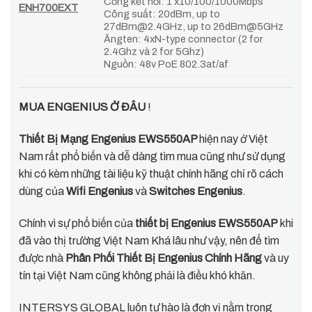
Cổng kết nối: 1 x10/100/1000Mbps
ENH700EXT
Công suất: 20dBm, up to
27dBm@2.4GHz, up to 26dBm@5GHz
Ăngten: 4xN-type connector (2 for
2.4Ghz và 2 for 5Ghz)
Nguồn: 48v PoE 802.3at/af
MUA ENGENIUS Ở ĐÂU
!
Thiết Bị Mạng Engenius EWS550AP
hiện nay ở Việt
Nam rất phổ biến và dễ dàng tìm mua cũng như sử dụng
khi có kèm những tài liệu kỹ thuật chính hãng chỉ rõ cách
dùng của
Wifi Engenius
và
Switches Engenius
.
Chính vì sự phổ biến của
thiết bị Engenius
EWS550AP
khi
đã vào thị trường Việt Nam Khá lâu như vậy, nên để tìm
được nhà
Phân Phối Thiết Bị Engenius Chính Hãng
và uy
tín tại Việt Nam cũng không phải là điều khó khăn.
INTERSYS GLOBAL luôn tự hào là đơn vị nằm trong