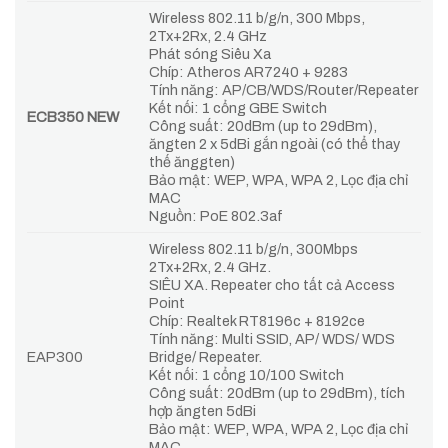
Wireless 802.11 b/g/n, 300 Mbps,
2Tx+2Rx, 2.4 GHz
Phát sóng Siêu Xa
Chíp: Atheros AR7240 + 9283
Tính năng: AP/CB/WDS/Router/Repeater
Kết nối: 1 cổng GBE Switch
ECB350 NEW
Công suất: 20dBm (up to 29dBm),
ăngten 2 x 5dBi gắn ngoài (có thể thay
thế ănggten)
Bảo mật: WEP, WPA, WPA 2, Lọc địa chỉ
MAC
Nguồn: PoE 802.3af
Wireless 802.11 b/g/n, 300Mbps
2Tx+2Rx, 2.4 GHz.
SIÊU XA. Repeater cho tất cả Access
Point
Chíp: Realtek RT8196c + 8192ce
Tính năng: Multi SSID, AP/ WDS/ WDS
EAP300
Bridge/ Repeater.
Kết nối: 1 cổng 10/100 Switch
Công suất: 20dBm (up to 29dBm), tích
hợp ăngten 5dBi
Bảo mật: WEP, WPA, WPA 2, Lọc địa chỉ
MAC