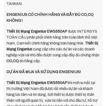
TAIWAN.
ENGENIUS CÓ CHÍNH HÃNG VÀ ĐẦY ĐỦ CO,CQ
KHÔNG !
Thiết Bị Mạng Engenius
EWS550AP
được INTERSYS
TOÀN CẦU phân phối chính hãng trên toàn lãnh thổ Việt
Nam, Cam kết chính hãng không bán hàng nhái.
Thiết Bị
Mạng Engenius
cung cấp cho các dự án và các doanh
nghiệp vừa và nhỏ đều được cung cấp đầy đủ chứng nhận
CO,CQ
do hãng cấp.
DỰ ÁN ĐÃ MUA VÀ SỬ DỤNG ENGENIUS!
Thiết Bị Mạng Engenius EWS550AP
khi mới ra mắt tại
thị trường Việt Nam đã được rất nhiều dự án và khách
hàng lưu tâm và tin dùng, bởi thiết bị được thiết bị thân
thiện với người quản trị, vừa túi tiền với chủ đầu tư, hỗ trợ