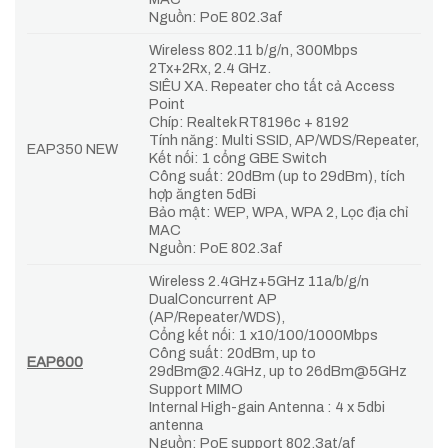
Nguồn: PoE 802.3af
Wireless 802.11 b/g/n, 300Mbps
2Tx+2Rx, 2.4 GHz.
SIÊU XA. Repeater cho tất cả Access
Point
Chíp: Realtek RT8196c + 8192
Tính năng: Multi SSID, AP/WDS/Repeater,
EAP350 NEW
Kết nối: 1 cổng GBE Switch
Công suất: 20dBm (up to 29dBm), tích
hợp ăngten 5dBi
Bảo mật: WEP, WPA, WPA 2, Lọc địa chỉ
MAC
Nguồn: PoE 802.3af
Wireless 2.4GHz+5GHz 11a/b/g/n
DualConcurrent AP
(AP/Repeater/WDS),
Cổng kết nối: 1 x10/100/1000Mbps
Công suất: 20dBm, up to
EAP600
29dBm@2.4GHz, up to 26dBm@5GHz
Support MIMO
Internal High-gain Antenna : 4 x 5dbi
antenna
Nguồn: PoE support 802.3at/af