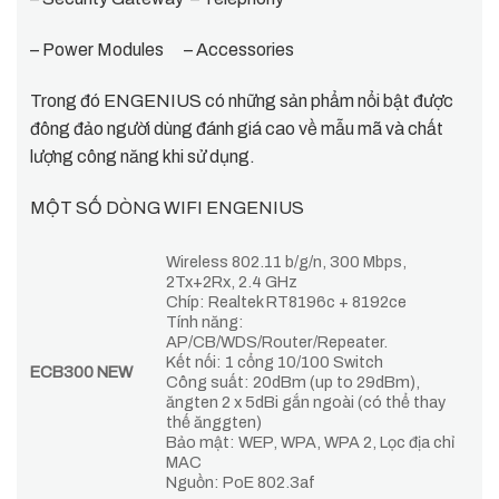
– Power Modules – Accessories
Trong đó ENGENIUS có những sản phẩm nổi bật được
đông đảo người dùng đánh giá cao về mẫu mã và chất
lượng công năng khi sử dụng.
MỘT SỐ DÒNG WIFI ENGENIUS
Wireless 802.11 b/g/n, 300 Mbps,
2Tx+2Rx, 2.4 GHz
Chíp: Realtek RT8196c + 8192ce
Tính năng:
AP/CB/WDS/Router/Repeater.
Kết nối: 1 cổng 10/100 Switch
ECB300 NEW
Công suất: 20dBm (up to 29dBm),
ăngten 2 x 5dBi gắn ngoài (có thể thay
thế ănggten)
Bảo mật: WEP, WPA, WPA 2, Lọc địa chỉ
MAC
Nguồn: PoE 802.3af