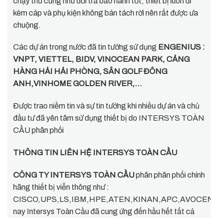
chạy thử cũng như đổi trả bảo hành tốt, thiết bị luôn đi
kèm cáp và phụ kiện không bán tách rời nên rất được ưa
chuộng.
Các dự án trong nước đã tin tưởng sử dụng
ENGENIUS :
VNPT, VIETTEL, BIDV, VINOCEAN PARK, CẢNG
HÀNG HẢI HẢI PHÒNG, SÂN GOLF ĐÔNG
ANH,VINHOME GOLDEN RIVER,…
Được trao niềm tin và sự tin tưởng khi nhiều dự án và chủ
đầu tư đã yên tâm sử dụng thiết bị do INTERSYS TOÀN
CẦU phân phối
THÔNG TIN LIÊN HỆ INTERSYS TOÀN CẦU
CÔNG TY INTERSYS TOÀN CẦU
phân phân phối chính
hãng thiết bị viễn thông như :
CISCO,UPS,LS,IBM,HPE,ATEN,KINAN,APC,AVOCENT,D
nay Intersys Toàn Cầu đã cung ứng đến hầu hết tất cả