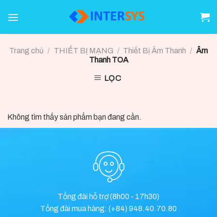
Skip
to
content
Trang chủ
/
THIẾT BỊ MẠNG
/
Thiết Bị Âm Thanh
/
Âm
Thanh TOA
LỌC
Không tìm thấy sản phẩm bạn đang cần.
Tổng đài hỗ trợ (8h00 - 17h30)
Tổng đài mua hàng: (+84) 948.40.70.80