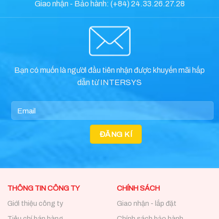
Giao nhận - Bảo hành: (+84) 24.33.26.27.28
Bạn có muốn là người đầu tiên nhận được khuyến mãi hấp
dẫn từ INTERSYS
THÔNG TIN CÔNG TY
CHÍNH SÁCH
Giới thiệu công ty
Giao nhận - lắp đặt
Tiêu chí bán hàng
Chính sách bảo hành