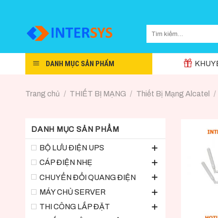
Skip
to
content
DANH MỤC SẢN PHẨM
KHUYẾ
Trang chủ
/
THIẾT BỊ MẠNG
/
Thiết Bị Mạng Alcatel
/
DANH MỤC SẢN PHẨM
BỘ LƯU ĐIỆN UPS
CÁP ĐIỆN NHẸ
CHUYỂN ĐỔI QUANG ĐIỆN
MÁY CHỦ SERVER
THI CÔNG LẮP ĐẶT
+