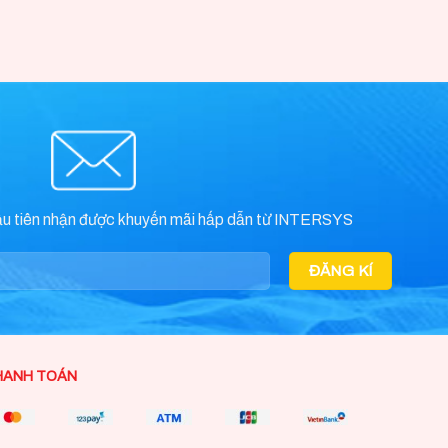
ầu tiên nhận được khuyến mãi hấp dẫn từ INTERSYS
HANH TOÁN