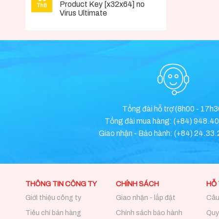
Product Key [x32x64] no
Th8
Virus Ultimate
Tổng đài hỗ trợ (8h00 - 17h3
Tổng đài mua hàng: (+84) 948.4
Giao nhận - Bảo hành: (+84) 24.33
THÔNG TIN CÔNG TY
CHÍNH SÁCH
HỖ
Giới thiệu công ty
Giao nhận - lắp đặt
Câu
Tiêu chí bán hàng
Chính sách bảo hành
Quy 