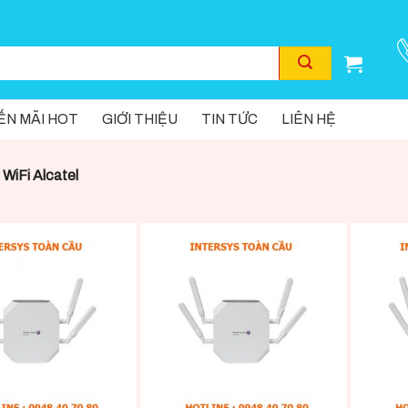
N MÃI HOT
GIỚI THIỆU
TIN TỨC
LIÊN HỆ
WiFi Alcatel
+
+