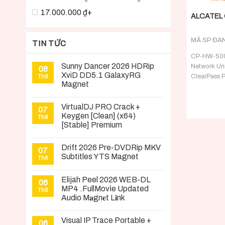
17.000.000 ₫+
ALCATEL 
MÃ SP ĐA
TIN TỨC
CP-HW-500-
Sunny Dancer 2026 HDRip
Network Uni
08
XviD DD5.1 GalaxyRG
ClearPass 
Th8
Magnet
Appliance
server with
VirtualDJ PRO Crack +
for up to
07
Keygen [Clean] (x64)
Th8
[Stable] Premium
Drift 2026 Pre-DVDRip MKV
07
Subtitles YTS Magnet
Th8
Elijah Peel 2026 WEB-DL
06
MP4 .FullMov𝗂e Updated
Th8
Audio M𝐚gn𝐞t L𝐢nk
Visual IP Trace Portable +
06