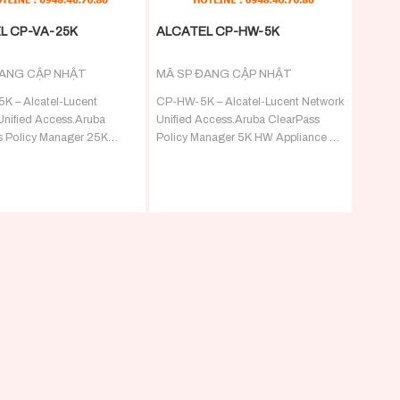
L CP-VA-25K
ALCATEL CP-HW-5K
ĐANG CẬP NHẬT
MÃ SP ĐANG CẬP NHẬT
K – Alcatel-Lucent
CP-HW-5K – Alcatel-Lucent Network
Unified Access.Aruba
Unified Access.Aruba ClearPass
s Policy Manager 25K
Policy Manager 5K HW Appliance –
ppliance -?
RADIUS/TACACS+ server with
ACACS+ server with
advanced policy control for up to
policy control for up to