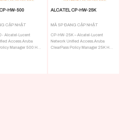
CP-HW-500
ALCATEL CP-HW-25K
NG CẬP NHẬT
MÃ SP ĐANG CẬP NHẬT
 Alcatel-Lucent
CP-HW-25K – Alcatel-Lucent
fied Access.Aruba
Network Unified Access.Aruba
Policy Manager 500 HW
ClearPass Policy Manager 25K HW
 – RADIUS/TACACS+
Appliance – RADIUS/TACACS+
 advanced policy control
server with advanced policy control
for up to