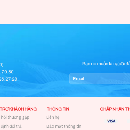
Bạn có muốn là người đ
0)
0.70.80
.26.27.28
 TRỢ KHÁCH HÀNG
THÔNG TIN
CHẤP NHẬN T
 hỏi thường gặp
Liên hệ
định đổi trả
Bảo mật thông tin