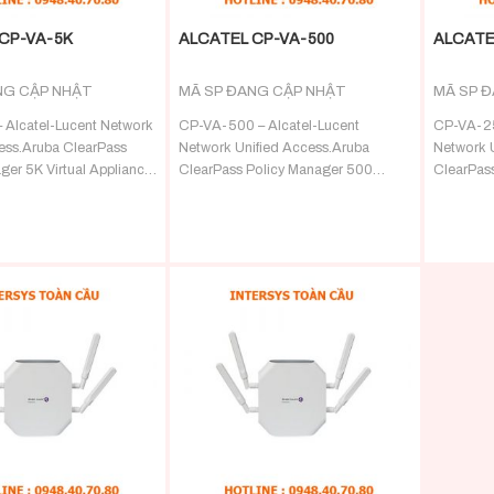
CP-VA-5K
ALCATEL CP-VA-500
ALCATE
NG CẬP NHẬT
MÃ SP ĐANG CẬP NHẬT
MÃ SP 
 Alcatel-Lucent Network
CP-VA-500 – Alcatel-Lucent
CP-VA-25
ess.Aruba ClearPass
Network Unified Access.Aruba
Network 
ger 5K Virtual Appliance
ClearPass Policy Manager 500
ClearPas
TACACS+ server with
Virtual Appliance -?
Virtual A
icy control for up to
RADIUS/TACACS+ server with
RADIUS/T
advanced policy control for up to
advanced 
+