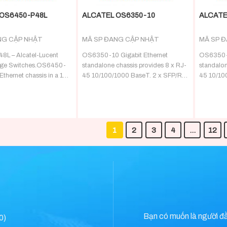
OS6450-P48L
ALCATEL OS6350-10
ALCATE
NG CẬP NHẬT
MÃ SP ĐANG CẬP NHẬT
MÃ SP 
L – Alcatel-Lucent
OS6350-10 Gigabit Ethernet
OS6350-P
ge Switches.OS6450-
standalone chassis provides 8 x RJ-
standalon
Ethernet chassis in a 1U
45 10/100/1000 BaseT. 2 x SFP/RJ-
45 10/10
 with 48 10/100/1000
45 10/100/1000 BaseT or
45 10/10
. 2 fixed SFP+
orts and o
1
2
3
4
…
12
Bạn có muốn là người đ
0)