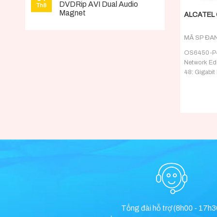
DVDRip AVI Dual Audio
Th8
Magnet
ALCATEL 
MÃ SP ĐA
OS6450-P48
Network Ed
48: Gigabit 
form factor
BaseT ports
(1G/10G*) p
Tổng đài hỗ trợ (8h00 - 17h3