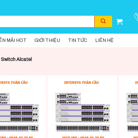
N MÃI HOT
GIỚI THIỆU
TIN TỨC
LIÊN HỆ
Switch Alcatel
+
+