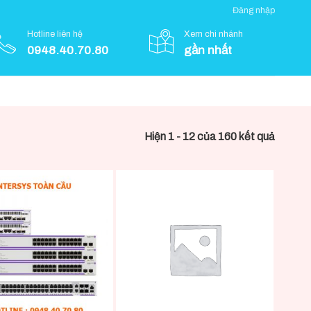
Đăng nhập
Hotline liên hệ
Xem chi nhánh
0948.40.70.80
gần nhất
Hiện 1 - 12 của 160 kết quả
+