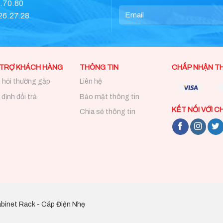
0.70.80
.26.27.28
 TRỢ KHÁCH HÀNG
THÔNG TIN
CHẤP NHẬN T
 hỏi thường gặp
Liên hệ
định đổi trả
Bảo mật thông tin
KẾT NỐI VỚI C
Chia sẻ thông tin
binet Rack - Cáp Điện Nhẹ