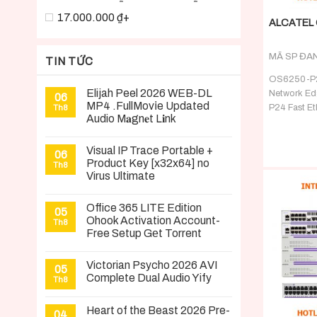
17.000.000 ₫+
ALCATEL 
MÃ SP ĐA
TIN TỨC
OS6250-P24
Elijah Peel 2026 WEB-DL
Network Ed
06
MP4 .FullMov𝗂e Updated
P24 Fast Et
Th8
Audio M𝐚gn𝐞t L𝐢nk
Enterprise 
RJ-45 10/1
Visual IP Trace Portable +
10/100/100
06
Product Key [x32x64] no
Th8
Virus Ultimate
Office 365 LITE Edition
05
Ohook Activation Account-
Th8
Free Setup Gеt Torrent
Victorian Psycho 2026 AVI
05
Complete Dual Audio Yify
Th8
Heart of the Beast 2026 Pre-
+
04