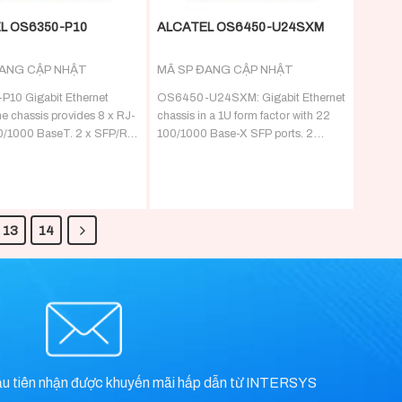
L OS6350-P10
ALCATEL OS6450-U24SXM
ĐANG CẬP NHẬT
MÃ SP ĐANG CẬP NHẬT
10 Gigabit Ethernet
OS6450-U24SXM: Gigabit Ethernet
e chassis provides 8 x RJ-
chassis in a 1U form factor with 22
0/1000 BaseT. 2 x SFP/RJ-
100/1000 Base-X SFP ports. 2
0/1000 BaseT or
combo ports configurable to
13
14
ầu tiên nhận được khuyến mãi hấp dẫn từ INTERSYS