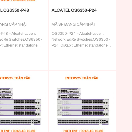
L OS6350-P48
ALCATEL OS6350-P24
ĐANG CẬP NHẬT
MÃ SP ĐANG CẬP NHẬT
48 – Alcatel-Lucent
OS6350-P24 – Alcatel-Lucent
Edge Switches.OS6350-
Network Edge Switches.OS6350-
it Ethernet standalone
P24: Gigabit Ethernet standalone
 a 1U form factor with 48
chassis in a 1U form factor with 24
000 BaseT ports and 4
PoE 10/100/1000 BaseT ports and 4
FP port
Gigabit SFP
+