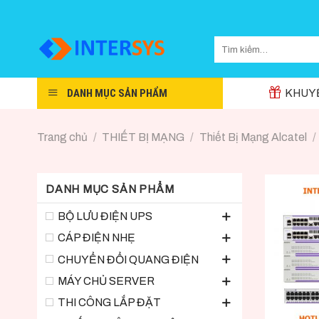
Skip
to
content
DANH MỤC SẢN PHẨM
KHUYẾ
Trang chủ
/
THIẾT BỊ MẠNG
/
Thiết Bị Mạng Alcatel
/
DANH MỤC SẢN PHẨM
BỘ LƯU ĐIỆN UPS
CÁP ĐIỆN NHẸ
CHUYỂN ĐỔI QUANG ĐIỆN
MÁY CHỦ SERVER
THI CÔNG LẮP ĐẶT
+