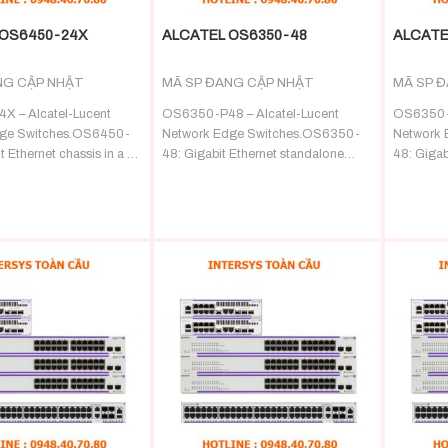
 OS6450-24X
ALCATEL OS6350-48
ALCATE
NG CẬP NHẬT
MÃ SP ĐANG CẬP NHẬT
MÃ SP 
 – Alcatel-Lucent
OS6350-P48 – Alcatel-Lucent
OS6350-P
ge Switches.OS6450-
Network Edge Switches.OS6350-
Network 
 Ethernet chassis in a 1U
48: Gigabit Ethernet standalone
48: Gigab
 with 24 10/100/1000
chassis in a 1U form factor with 48
chassis in
. 2 fixed SFP+ (1G/10G)
10/100/1000 BaseT ports and 4
10/100/1
n
Gigabit SFP port
Gigabit S
+
+