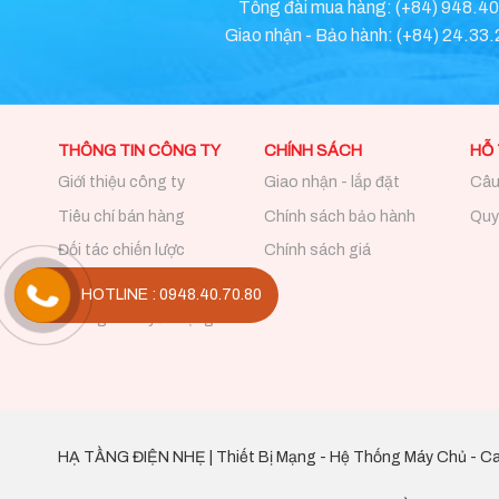
Tổng đài mua hàng: (+84) 948.4
Giao nhận - Bảo hành: (+84) 24.33
THÔNG TIN CÔNG TY
CHÍNH SÁCH
HỖ
Giới thiệu công ty
Giao nhận - lắp đặt
Câu
Tiêu chí bán hàng
Chính sách bảo hành
Quy 
Đối tác chiến lược
Chính sách giá
Hệ thống trung tâm
HOTLINE : 0948.40.70.80
Thông tin tuyển dụng
HẠ TẦNG ĐIỆN NHẸ | Thiết Bị Mạng - Hệ Thống Máy Chủ - Ca