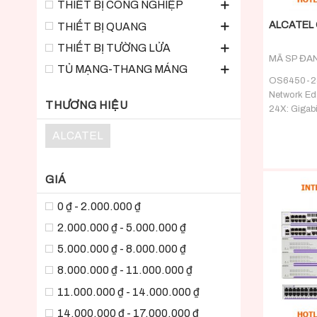
THIẾT BỊ CÔNG NGHIỆP
ALCATEL
THIẾT BỊ QUANG
THIẾT BỊ TƯỜNG LỬA
MÃ SP ĐA
TỦ MẠNG-THANG MÁNG
OS6450-24X
Network Ed
THƯƠNG HIỆU
24X: Gigabit
form factor
ALCATEL
BaseT ports
ports and o
GIÁ
0 ₫ - 2.000.000 ₫
2.000.000 ₫ - 5.000.000 ₫
5.000.000 ₫ - 8.000.000 ₫
8.000.000 ₫ - 11.000.000 ₫
11.000.000 ₫ - 14.000.000 ₫
14.000.000 ₫ - 17.000.000 ₫
+