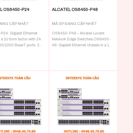
L OS6450-P24
ALCATEL OS6450-P48
ĐANG CẬP NHẬT
MÃ SP ĐANG CẬP NHẬT
24: Gigabit Ethernet
OS6450-P48 – Alcatel-Lucent
 a 1U form factor with 24
Network Edge Switches.OS6450-
00/1000 BaseT ports. 2
48: Gigabit Ethernet chassis in a 1U
+ (1G/10G*) ports a
form factor with 48 10/100/1000
BaseT ports. 2 fixed SFP+
(1G/10G*) ports and o
+