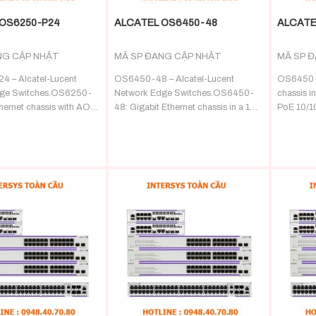
OS6250-P24
ALCATEL OS6450-48
ALCATE
NG CẬP NHẬT
MÃ SP ĐANG CẬP NHẬT
MÃ SP 
 – Alcatel-Lucent
OS6450-48 – Alcatel-Lucent
OS6450-P
ge Switches.OS6250-
Network Edge Switches.OS6450-
chassis in
hernet chassis with AOS
48: Gigabit Ethernet chassis in a 1U
PoE 10/1
software. Provides 24 PoE
form factor with 48 10/100/1000
fixed SFP
00 BaseT. 2 SFP/RJ45
BaseT ports. 2 fixed SFP+
0
(1G/10G*) ports and o
+
+