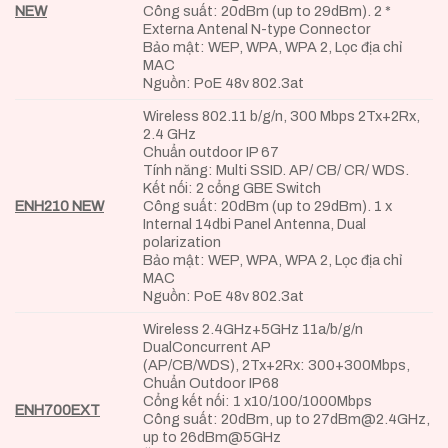
NEW
Công suất: 20dBm (up to 29dBm). 2 *
Externa Antenal N-type Connector
Bảo mật: WEP, WPA, WPA 2, Lọc địa chỉ
MAC
Nguồn: PoE 48v 802.3at
Wireless 802.11 b/g/n, 300 Mbps 2Tx+2Rx,
2.4 GHz
Chuẩn outdoor IP 67
Tính năng: Multi SSID. AP/ CB/ CR/ WDS.
Kết nối: 2 cổng GBE Switch
ENH210 NEW
Công suất: 20dBm (up to 29dBm). 1 x
Internal 14dbi Panel Antenna, Dual
polarization
Bảo mật: WEP, WPA, WPA 2, Lọc địa chỉ
MAC
Nguồn: PoE 48v 802.3at
Wireless 2.4GHz+5GHz 11a/b/g/n
DualConcurrent AP
(AP/CB/WDS), 2Tx+2Rx: 300+300Mbps,
Chuẩn Outdoor IP68
Cổng kết nối: 1 x10/100/1000Mbps
ENH700EXT
Công suất: 20dBm, up to 27dBm@2.4GHz,
up to 26dBm@5GHz