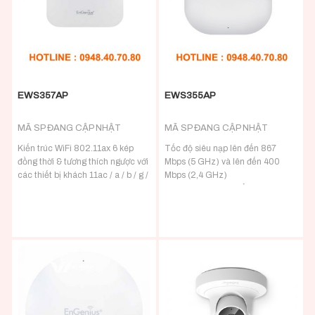
Quản lý cục bộ và từ xa qua các
đơn giản, tín hiệu được tối ưu hóa
công tắc quản lý EWS &
và tự phục hồi
ezMaster mà không tính phí
EWS357AP
EWS355AP
MÃ SP ĐANG CẬP NHẬT
MÃ SP ĐANG CẬP NHẬT
Kiến trúc WiFi 802.11ax 6 kép
Tốc độ siêu nạp lên đến 867
đồng thời & tương thích ngược với
Mbps (5 GHz) và lên đến 400
các thiết bị khách 11ac / a / b / g /
Mbps (2,4 GHz)
n
Wave 2 Mu-MIMO để đáp ứng nhu
Hỗ trợ xác thực WPA3 & WPA2-
cầu kinh doanh Wi-Fi
AES
Các chế độ AP, AP mesh và Mesh
Ăng ten 2×2 tích hợp 3 dBi
tùy chọn
Hỗ trợ lên đến 1.200 Mbps ở dải
Cho phép nhiều máy khách
tần 5 GHz và 574 Mbps ở dải tần
không dây hơn và kết nối tốt hơn
2,4 GHz
Quản lý và giám sát từ xa
Quản lý cục bộ và từ xa qua các
Cổng Gigabit Ethernet PoE cho
công tắc quản lý EWS &
các tùy chọn nguồn linh hoạt
ezMaster mà không tính phí