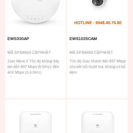
Cổng PoE 1 GB 802.3af để dễ
dàng bố trí cách nguồn điện lên
đến 328 feet
EWS330AP
EWS1025CAM
MÃ SP ĐANG CẬP NHẬT
MÃ SP ĐANG CẬP NHẬT
11ac Wave 2 Tốc độ không dây
Tốc độ 11ac nhanh đến 867 Mbps
lên đến 867 Mbps (5 GHz); đến
cho kết nối mượt mà, không có bộ
400 Mbps (2,4 GHz)
đệm
Hỗ trợ không dây lưới đơn giản
Vận hành một mình, Quản lý tập
hóa việc thiết lập, tối ưu hóa tín
trung hoặc Quản lý từ xa qua
hiệu và tự chữa bệnh
ezMaster ™
Radio 26 dBm có thể điều chỉnh
802.3at / af-PoE tuân thủ cung
với Anten tích hợp 5 dBi để cải
cấp vị trí thiết bị linh hoạt
thiện phạm vi phủ sóng
Ống kính HD 2 MP 120 độ & Khả
Thông lượng nhanh hơn tới 30%
năng hiển thị ban đêm đến 65 Ft.
trên 11ac Wave 1 3×3 APs
Bao gồm 16-Ch. Phần mềm VMS
MU-MIMO cải thiện hiệu suất &
với giám sát trực tiếp
tăng khả năng thiết bị của người