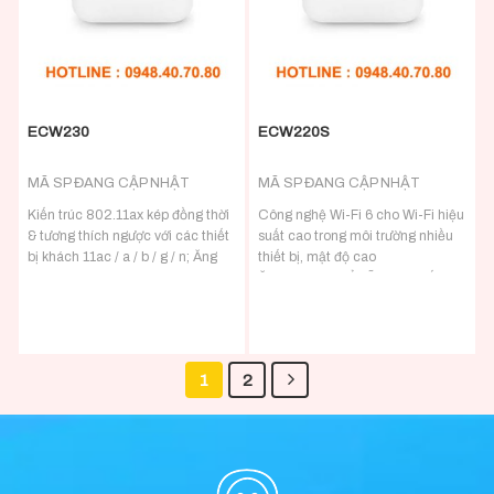
ECW230
ECW220S
MÃ SP ĐANG CẬP NHẬT
MÃ SP ĐANG CẬP NHẬT
Kiến trúc 802.11ax kép đồng thời
Công nghệ Wi-Fi 6 cho Wi-Fi hiệu
& tương thích ngược với các thiết
suất cao trong môi trường nhiều
bị khách 11ac / a / b / g / n; Ăng
thiết bị, mật độ cao
ten 4×4
Ăng-ten 2×2 để hỗ trợ lên đến
Hỗ trợ lên đến 2.400 Mbps ở dải
1.200 Mbps ở 5 GHz & 574 Mbps
tần 5 GHz và 1.148 Mbps ở dải
ở 2,4 GHz
tần 2,4 GHz
Thông lượng 1 GbE và hỗ trợ
2.5 GbE nhận ra thông lượng lớn
802.3at để lắp đặt linh hoạt trên
1
2
hơn và hỗ trợ đầu vào PoE
100 mét (328 feet)
802.3at & 48V để lắp đặt linh
hoạt trên 100 mét (328 feet)
Đường lên và đường xuống của
OFDMA cải thiện việc truyền tới
các AP và thiết bị khách