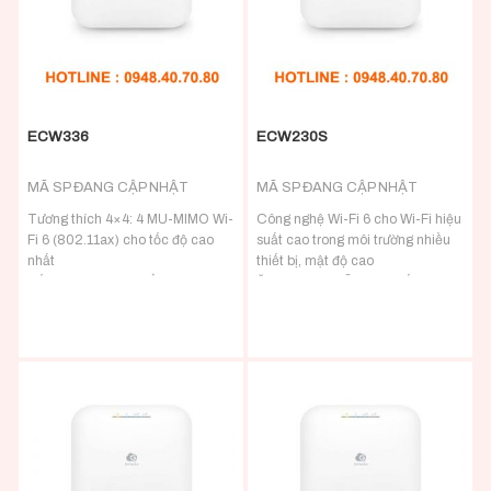
dùng
Cổng PoE 802.3af cung cấp vị trí
dễ dàng khi không có ổ cắm điện
ECW336
ECW230S
MÃ SP ĐANG CẬP NHẬT
MÃ SP ĐANG CẬP NHẬT
Tương thích 4×4: 4 MU-MIMO Wi-
Công nghệ Wi-Fi 6 cho Wi-Fi hiệu
Fi 6 (802.11ax) cho tốc độ cao
suất cao trong môi trường nhiều
nhất
thiết bị, mật độ cao
Tốc độ khung hình tổng hợp 3
Ăng-ten 4×4 hỗ trợ lên đến 2.400
kênh vô tuyến 8,4 Gbps cho Wi-Fi
Mbps ở 5 GHz & 1.148 Mbps ở 2,4
gigabit
GHz
Cổng PoE + 5 GbE để tối đa hóa
Thông lượng 2,5 GbE và hỗ trợ
tốc độ kết nối và vị trí đặt AP
802.3at để cài đặt linh hoạt trên
100 mét (328 feet)