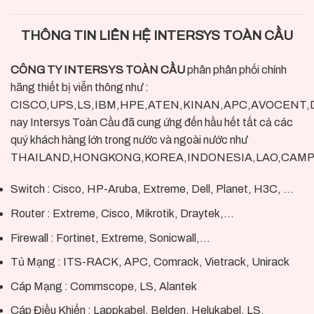
THÔNG TIN LIÊN HỆ INTERSYS TOÀN CẦU
CÔNG TY INTERSYS TOÀN CẦU
phân phân phối chính
hãng thiết bị viễn thông như :
CISCO,UPS,LS,IBM,HPE,ATEN,KINAN,APC,AVOCENT,DEL
nay Intersys Toàn Cầu đã cung ứng đến hầu hết tất cả các
quý khách hàng lớn trong nước và ngoài nước như
THAILAND,HONGKONG,KOREA,INDONESIA,LAO,CAMPUC
Switch : Cisco, HP-Aruba, Extreme, Dell, Planet, H3C, …
Router : Extreme, Cisco, Mikrotik, Draytek,…
Firewall : Fortinet, Extreme, Sonicwall,…
Tủ Mạng : ITS-RACK, APC, Comrack, Vietrack, Unirack
Cáp Mạng : Commscope, LS, Alantek
Cáp Điều Khiển : Lappkabel, Belden, Helukabel, LS,