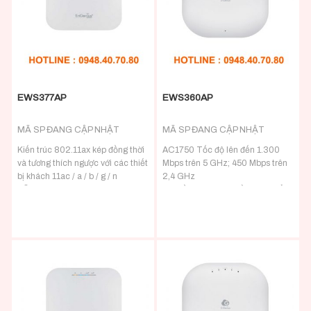
tường tiêu chuẩn
2X dung lượng người dùng của
Tương thích với cổng PoE
các thiết bị 5 GHz trên mạng
802.3at / af để dễ dàng bố trí &
cung cấp PSE cho thiết bị thứ hai
EWS377AP
EWS360AP
MÃ SP ĐANG CẬP NHẬT
MÃ SP ĐANG CẬP NHẬT
Kiến trúc 802.11ax kép đồng thời
AC1750 Tốc độ lên đến 1.300
và tương thích ngược với các thiết
Mbps trên 5 GHz; 450 Mbps trên
bị khách 11ac / a / b / g / n
2,4 GHz
Hỗ trợ xác thực WPA3 & WPA2-
Hệ điều hành băng tần Thay đổi
EAS
khách hàng băng tần kép lên 5
Hỗ trợ lên đến 2.400 Mbps ở dải
GHz, cải thiện hiệu quả mạng
tần 5 GHz và 1.148 Mbps ở dải
Phạm vi nâng cao, phủ sóng
tần 2,4 GHz
nhiều tầng với công suất phát lên
Thiết kế 4×4 với 8 ăng-ten tích
đến 28 dBm
hợp ba (3) dBi
Kết nối và cấp nguồn qua cổng
Cổng Ethernet 2,5 Gigabit hỗ trợ
802.3at PoE + Gigabit để triển
PoE + (802.11at) cho các tùy
khai AP linh hoạt
chọn nguồn linh hoạt
Hỗ trợ Mesh Wireless để thiết lập