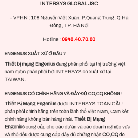
INTERSYS GLOBAL JSC
– VPHN : 108 Nguyễn Viết Xuân, P.Quang Trung, Q.Hà
Đông, TP. Hà Nội
Hotline :
0948.40.70.80
ENGENIUS XUẤT XỨ Ở ĐÂU ?
Thiết bị mạng Engenius
đang phân phối tại thị trường việt
nam được phân phối bởi INTERSYS có xuất xứ tại
TAIWAN.
ENGENIUS CÓ CHÍNH HÃNG VÀ ĐẦY ĐỦ CO,CQ KHÔNG !
Thiết Bị Mạng Engenius
được INTERSYS TOÀN CẦU
phân phối chính hãng trên toàn lãnh thổ Việt Nam, Cam kết
chính hãng không bán hàng nhái.
Thiết Bị Mạng
Engenius
cung cấp cho các dự án và các doanh nghiệp vừa
và nhỏ đều được cung cấp đầy đủ chứng nhận
CO,CQ
do