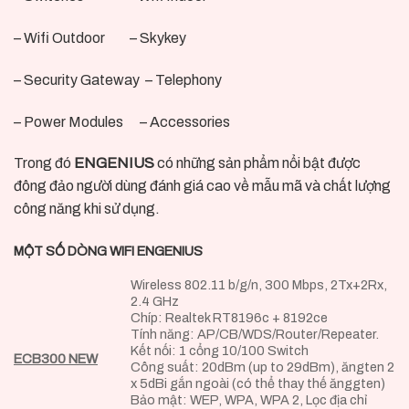
– Wifi Outdoor – Skykey
– Security Gateway – Telephony
– Power Modules – Accessories
Trong đó
ENGENIUS
có những sản phẩm nổi bật được
đông đảo người dùng đánh giá cao về mẫu mã và chất lượng
công năng khi sử dụng.
MỘT SỐ DÒNG WIFI ENGENIUS
Wireless 802.11 b/g/n, 300 Mbps, 2Tx+2Rx,
2.4 GHz
Chíp: Realtek RT8196c + 8192ce
Tính năng: AP/CB/WDS/Router/Repeater.
Kết nối: 1 cổng 10/100 Switch
ECB300 NEW
Công suất: 20dBm (up to 29dBm), ăngten 2
x 5dBi gắn ngoài (có thể thay thế ănggten)
Bảo mật: WEP, WPA, WPA 2, Lọc địa chỉ