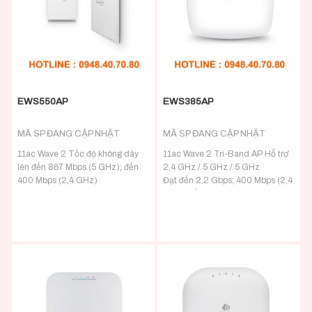
EWS550AP
EWS385AP
MÃ SP ĐANG CẬP NHẬT
MÃ SP ĐANG CẬP NHẬT
11ac Wave 2 Tốc độ không dây
11ac Wave 2 Tri-Band AP Hỗ trợ
lên đến 867 Mbps (5 GHz); đến
2,4 GHz / 5 GHz / 5 GHz
400 Mbps (2,4 GHz)
Đạt đến 2,2 Gbps; 400 Mbps (2,4
MU-MIMO & Beamforming cải
GHz), đến 867 Mbps / 867 Mbps
thiện hiệu suất & tăng khả năng
(5 GHz)
thiết bị của người dùng
CPU lõi tứ, bộ xử lý 4x ARM
(3) Cổng chuyển mạch GigE Kết
Cortex A7, 717 MHz
nối IPTV trong phòng, Bảng điều
MU-MIMO cải thiện hiệu suất &
khiển trò chơi hoặc Máy chiếu
tăng khả năng thiết bị của người
mạng
dùng
Kiểu dáng đẹp, thiết kế cấu hình
Thông lượng nhanh hơn tới 30%
thấp Gắn vào hộp chữ nhật treo
trên 11ac Wave 1 3×3 APs