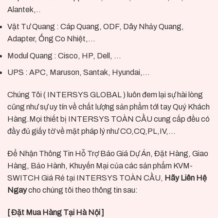
Alantek,..
Vật Tư Quang : Cáp Quang, ODF, Dây Nhảy Quang,
Adapter, Ống Co Nhiệt,…
Modul Quang : Cisco, HP, Dell, …
UPS : APC, Maruson, Santak, Hyundai,…
Chúng Tôi ( INTERSYS GLOBAL ) luôn đem lại sự hài lòng
cũng như sự uy tín về chất lượng sản phẩm tới tay Quý Khách
Hàng.Mọi thiết bị INTERSYS TOÀN CẦU cung cấp đều có
đầy đủ giấy tờ về mặt pháp lý như CO,CQ,PL,IV,…
Để Nhận Thông Tin Hỗ Trợ Báo Giá Dự Án, Đặt Hàng, Giao
Hàng, Bảo Hành, Khuyến Mại của các sản phẩm KVM-
SWITCH Giá Rẻ tại INTERSYS TOÀN CẦU,
Hãy Liên Hệ
Ngay
cho chúng tôi theo thông tin sau:
[ Đặt Mua Hàng Tại Hà Nội ]