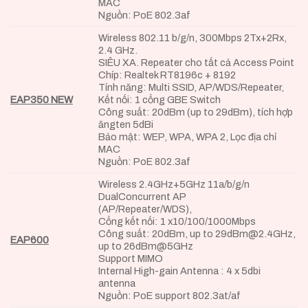
MAC
Nguồn: PoE 802.3af
Wireless 802.11 b/g/n, 300Mbps 2Tx+2Rx,
2.4 GHz.
SIÊU XA. Repeater cho tất cả Access Point
Chíp: Realtek RT8196c + 8192
Tính năng: Multi SSID, AP/WDS/Repeater,
EAP350 NEW
Kết nối: 1 cổng GBE Switch
Công suất: 20dBm (up to 29dBm), tích hợp
ăngten 5dBi
Bảo mật: WEP, WPA, WPA 2, Lọc địa chỉ
MAC
Nguồn: PoE 802.3af
Wireless 2.4GHz+5GHz 11a/b/g/n
DualConcurrent AP
(AP/Repeater/WDS),
Cổng kết nối: 1 x10/100/1000Mbps
Công suất: 20dBm, up to 29dBm@2.4GHz,
EAP600
up to 26dBm@5GHz
Support MIMO
Internal High-gain Antenna : 4 x 5dbi
antenna
Nguồn: PoE support 802.3at/af