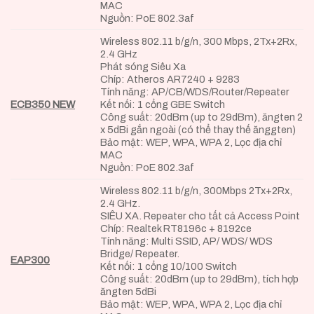
MAC
Nguồn: PoE 802.3af
Wireless 802.11 b/g/n, 300 Mbps, 2Tx+2Rx,
2.4 GHz
Phát sóng Siêu Xa
Chíp: Atheros AR7240 + 9283
Tính năng: AP/CB/WDS/Router/Repeater
ECB350 NEW
Kết nối: 1 cổng GBE Switch
Công suất: 20dBm (up to 29dBm), ăngten 2
x 5dBi gắn ngoài (có thể thay thế ănggten)
Bảo mật: WEP, WPA, WPA 2, Lọc địa chỉ
MAC
Nguồn: PoE 802.3af
Wireless 802.11 b/g/n, 300Mbps 2Tx+2Rx,
2.4 GHz.
SIÊU XA. Repeater cho tất cả Access Point
Chíp: Realtek RT8196c + 8192ce
Tính năng: Multi SSID, AP/ WDS/ WDS
Bridge/ Repeater.
EAP300
Kết nối: 1 cổng 10/100 Switch
Công suất: 20dBm (up to 29dBm), tích hợp
ăngten 5dBi
Bảo mật: WEP, WPA, WPA 2, Lọc địa chỉ