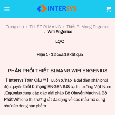
Skip
to
content
Trang chủ
/
THIẾT BỊ MẠNG
/
Thiết Bị Mạng Engenius
/
Wifi Engenius
LỌC
Hiện 1 - 12 của 19 kết quả
PHÂN PHỐI THIẾT BỊ MẠNG WIFI ENGENIUS
【
Intersys Toàn Cầu ™
】 Luôn tư hào là đại diện phân phối
độc quyền
thiết bị mạng ENGENIUS
tại thị trường Việt Nam
.
Engenius
cung cấp các giải pháp
Bộ Chuyển Mạch
và
Bộ
Phát Wifi
cho thị trường rất đa dạng về các mẫu mã cũng
như các dòng sản phẩm .