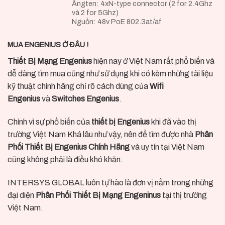
Ăngten: 4xN-type connector (2 for 2.4Ghz
và 2 for 5Ghz)
Nguồn: 48v PoE 802.3at/af
MUA ENGENIUS Ở ĐÂU
!
Thiết Bị Mạng Engenius
hiện nay ở Việt Nam rất phổ biến và
dễ dàng tìm mua cũng như sử dụng khi có kèm những tài liệu
kỹ thuật chính hãng chỉ rõ cách dùng của
Wifi
Engenius
và
Switches Engenius
.
Chính vì sự phổ biến của
thiết bị Engenius
khi đã vào thị
trường Việt Nam Khá lâu như vậy, nên để tìm được nhà
Phân
Phối Thiết Bị Engenius Chính Hãng
và uy tín tại Việt Nam
cũng không phải là điều khó khăn.
INTERSYS GLOBAL luôn tự hào là đơn vị nằm trong những
đại diện
Phân Phối Thiết Bị Mạng Engeninus
tại thị trường
Việt Nam.