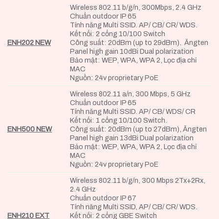
Wireless 802.11 b/g/n, 300Mbps, 2.4 GHz
Chuẩn outdoor IP 65
Tính năng Multi SSID. AP/ CB/ CR/ WDS.
Kết nối: 2 cổng 10/100 Switch
ENH202 NEW
Công suất: 20dBm (up to 29dBm). Ăngten
Panel high gain 10dBi Dual polarization
Bảo mật: WEP, WPA, WPA 2, Lọc địa chỉ
MAC
Nguồn: 24v proprietary PoE
Wireless 802.11 a/n, 300 Mbps, 5 GHz
Chuẩn outdoor IP 65
Tính năng Multi SSID. AP/ CB/ WDS/ CR
Kết nối: 1 cổng 10/100 Switch.
ENH500 NEW
Công suất: 20dBm (up to 27dBm), Ăngten
Panel high gain 13dBi Dual polarization
Bảo mật: WEP, WPA, WPA 2, Lọc địa chỉ
MAC
Nguồn: 24v proprietary PoE
Wireless 802.11 b/g/n, 300 Mbps 2Tx+2Rx,
2.4 GHz
Chuẩn outdoor IP 67
Tính năng Multi SSID, AP/ CB/ CR/ WDS.
ENH210 EXT
Kết nối: 2 cổng GBE Switch