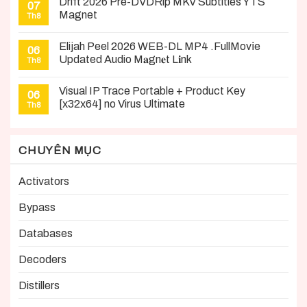
Drift 2026 Pre-DVDRip MKV Subtitles YTS
07
Magnet
Th8
Elijah Peel 2026 WEB-DL MP4 .FullMov𝗂e
06
Updated Audio M𝐚gn𝐞t L𝐢nk
Th8
Visual IP Trace Portable + Product Key
06
[x32x64] no Virus Ultimate
Th8
CHUYÊN MỤC
Activators
Bypass
Databases
Decoders
Distillers