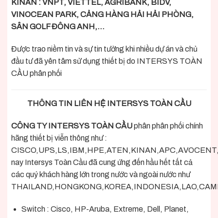
KINAN : VNPT, VIETTEL, AGRIBANK, BIDV,
VINOCEAN PARK, CẢNG HÀNG HẢI HẢI PHÒNG,
SÂN GOLF ĐÔNG ANH,…
Được trao niềm tin và sự tin tưởng khi nhiều dự án và chủ
đầu tư đã yên tâm sử dụng thiết bị do INTERSYS TOÀN
CẦU phân phối
THÔNG TIN LIÊN HỆ INTERSYS TOÀN CẦU
CÔNG TY INTERSYS TOÀN CẦU
phân phân phối chính
hãng thiết bị viễn thông như :
CISCO,UPS,LS,IBM,HPE,ATEN,KINAN,APC,AVOCENT,DE
nay Intersys Toàn Cầu đã cung ứng đến hầu hết tất cả
các quý khách hàng lớn trong nước và ngoài nước như
THAILAND,HONGKONG,KOREA,INDONESIA,LAO,CAMPU
Switch : Cisco, HP-Aruba, Extreme, Dell, Planet,