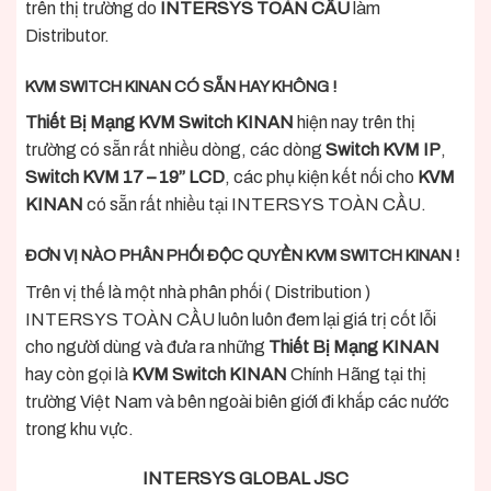
trên thị trường do
INTERSYS TOÀN CẦU
làm
Distributor.
KVM SWITCH KINAN CÓ SẴN HAY KHÔNG
!
Thiết Bị Mạng KVM Switch KINAN
hiện nay trên thị
trường có sẵn rất nhiều dòng, các dòng
Switch KVM IP
,
Switch KVM 17 – 19” LCD
, các phụ kiện kết nối cho
KVM
KINAN
có sẵn rất nhiều tại INTERSYS TOÀN CẦU.
ĐƠN VỊ NÀO PHÂN PHỐI ĐỘC QUYỀN KVM SWITCH KINAN !
Trên vị thế là một nhà phân phối ( Distribution )
INTERSYS TOÀN CẦU luôn luôn đem lại giá trị cốt lỗi
cho người dùng và đưa ra những
Thiết Bị Mạng KINAN
hay còn gọi là
KVM Switch KINAN
Chính Hãng tại thị
trường Việt Nam và bên ngoài biên giới đi khắp các nước
trong khu vực.
INTERSYS GLOBAL JSC