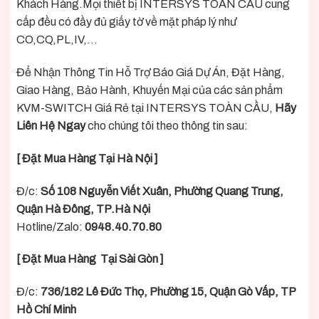
Khách Hàng.Mọi thiết bị INTERSYS TOÀN CẦU cung
cấp đều có đầy đủ giấy tờ về mặt pháp lý như
CO,CQ,PL,IV,…
Để Nhận Thông Tin Hỗ Trợ Báo Giá Dự Án, Đặt Hàng,
Giao Hàng, Bảo Hành, Khuyến Mại của các sản phẩm
KVM-SWITCH Giá Rẻ tại INTERSYS TOÀN CẦU,
Hãy
Liên Hệ Ngay
cho chúng tôi theo thông tin sau:
[ Đặt Mua Hàng Tại Hà Nội ]
Đ/c:
Số 108 Nguyễn Viết Xuân, Phường Quang Trung,
Quận Hà Đông, TP.Hà Nội
Hotline/Zalo:
0948.40.70.80
[ Đặt Mua Hàng Tại Sài Gòn ]
Đ/c:
736/182 Lê Đức Thọ, Phường 15, Quận Gò Vấp, TP
Hồ Chí Minh