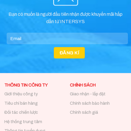
Bạn có muốn là người đầu tiên nhận được khuyến mãi hấp
dẫn từ INTERSYS
THÔNG TIN CÔNG TY
CHÍNH SÁCH
Giới thiệu công ty
Giao nhận - lắp đặt
Tiêu chí bán hàng
Chính sách bảo hành
Đối tác chiến lược
Chính sách giá
Hệ thống trung tâm
Thông tin tuyển dụng