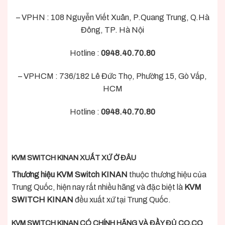
– VPHN : 108 Nguyễn Viết Xuân, P.Quang Trung, Q.Hà
Đông, TP. Hà Nội
Hotline :
0948.40.70.80
– VPHCM : 736/182 Lê Đức Thọ, Phường 15, Gò Vấp,
HCM
Hotline :
0948.40.70.80
KVM SWITCH KINAN XUẤT XỨ Ở ĐÂU
Thương hiệu KVM Switch KINAN
thuộc thương hiệu của
Trung Quốc, hiện nay rất nhiều hãng và đặc biệt là
KVM
SWITCH KINAN
đều xuất xứ tại Trung Quốc.
KVM SWITCH KINAN CÓ CHÍNH HÃNG VÀ ĐẦY ĐỦ CO,CQ