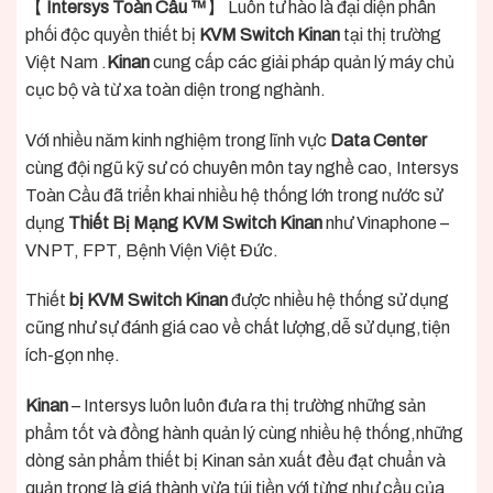
【
Intersys Toàn Cầu ™
】 Luôn tư hào là đại diện phân
phối độc quyền thiết bị
KVM Switch Kinan
tại thị trường
Việt Nam .
Kinan
cung cấp các giải pháp quản lý máy chủ
cục bộ và từ xa toàn diện trong nghành.
Với nhiều năm kinh nghiệm trong lĩnh vực
Data Center
cùng đội ngũ kỹ sư có chuyên môn tay nghề cao, Intersys
Toàn Cầu đã triển khai nhiều hệ thống lớn trong nước sử
dụng
Thiết Bị Mạng KVM Switch Kinan
như Vinaphone –
VNPT, FPT, Bệnh Viện Việt Đức.
Thiết
bị KVM Switch Kinan
được nhiều hệ thống sử dụng
cũng như sự đánh giá cao về chất lượng,dễ sử dụng,tiện
ích-gọn nhẹ.
Kinan
– Intersys luôn luôn đưa ra thị trường những sản
phẩm tốt và đồng hành quản lý cùng nhiều hệ thống,những
dòng sản phẩm thiết bị Kinan sản xuất đều đạt chuẩn và
quản trọng là giá thành vừa túi tiền với từng như cầu của