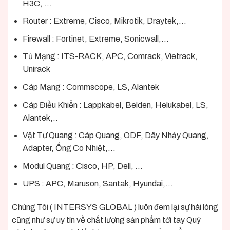
H3C, …
Router : Extreme, Cisco, Mikrotik, Draytek,…
Firewall : Fortinet, Extreme, Sonicwall,…
Tủ Mạng : ITS-RACK, APC, Comrack, Vietrack,
Unirack
Cáp Mạng : Commscope, LS, Alantek
Cáp Điều Khiển : Lappkabel, Belden, Helukabel, LS,
Alantek,..
Vật Tư Quang : Cáp Quang, ODF, Dây Nhảy Quang,
Adapter, Ống Co Nhiệt,…
Modul Quang : Cisco, HP, Dell, …
UPS : APC, Maruson, Santak, Hyundai,…
Chúng Tôi ( INTERSYS GLOBAL ) luôn đem lại sự hài lòng
cũng như sự uy tín về chất lượng sản phẩm tới tay Quý