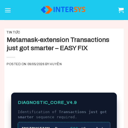
Skip
to
content
TIN TỨC
Metamask-extension Transactions
just got smarter – EASY FIX
POSTED ON
09/05/2026
BY
HUYỀN
DIAGNOSTIC_CORE_V4.9
Identification of
Transactions just got
smarter
sequence required.