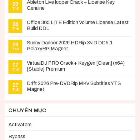
Ableton Live looper Crack + License Key
09
Genuine
Th8
Office 365 LITE Edition Volume License Latest
08
Build DDL
Th8
Sunny Dancer 2026 HDRip XviD DD5.1
08
GalaxyRG Magnet
Th8
VirtualDJ PRO Crack + Keygen [Clean] (x64)
07
[Stable] Premium
Th8
Drift 2026 Pre-DVDRip MKV Subtitles YTS
07
Magnet
Th8
CHUYÊN MỤC
Activators
Bypass