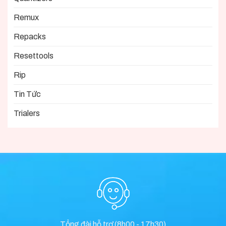
Remux
Repacks
Resettools
Rip
Tin Tức
Trialers
Tổng đài hỗ trợ (8h00 - 17h30)