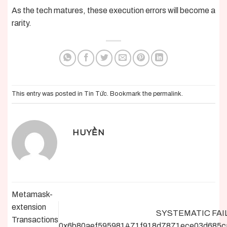
As the tech matures, these execution errors will become a
rarity.
This entry was posted in
Tin Tức
. Bookmark the
permalink
.
HUYỀN
Metamask-
extension
SYSTEMATIC FAI
Transactions
0x6b80aef595981471f918d7871ece03d685c